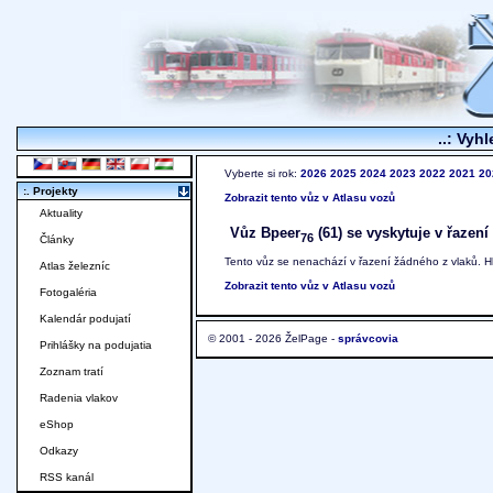
..: Vyhl
Vyberte si rok:
2026
2025
2024
2023
2022
2021
20
:. Projekty
Zobrazit tento vůz v Atlasu vozů
Aktuality
Vůz Bpeer
(61) se vyskytuje v řazení
76
Články
Tento vůz se nenachází v řazení žádného z vlaků. 
Atlas železníc
Zobrazit tento vůz v Atlasu vozů
Fotogaléria
Kalendár podujatí
© 2001 - 2026 ŽelPage -
správcovia
Prihlášky na podujatia
Zoznam tratí
Radenia vlakov
eShop
Odkazy
RSS kanál