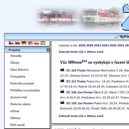
..: Vyhl
Vyberte si rok:
2026
2025
2024
2023
2022
2021
20
:. Projekty
Zobrazit tento vůz v Atlasu vozů
Aktuality
814
Vůz WRmee
se vyskytuje v řazení t
Články
Atlas železníc
EC 116
Praha
Warszawa Wschodnia 5.28, Warsz
10.15, Ostrava-Svinov 10.22-10.24, Olomouc hl.n. 1
Fotogaléria
EC 117
Praha
Praha hl.n. 14.24, Pardubice hl
Kalendár podujatí
17.55-18.10, Rybnik 18.44-18.45, Katowice 19.32
Prihlášky na podujatia
EC 154
Jan Perner
Žilina 6.22, Návsí 7.05-7.
Zoznam tratí
hl.n. 9.16-9.18, Pardubice hl.n. 10.35-10.37, Praha
EC 155
Jan Perner
Praha hl.n. 16.24, Pardubi
Radenia vlakov
Bohumín 19.55-20.02, Český Těšín 20.35-20.37, Ná
eShop
Zobrazit tento vůz v Atlasu vozů
Odkazy
RSS kanál