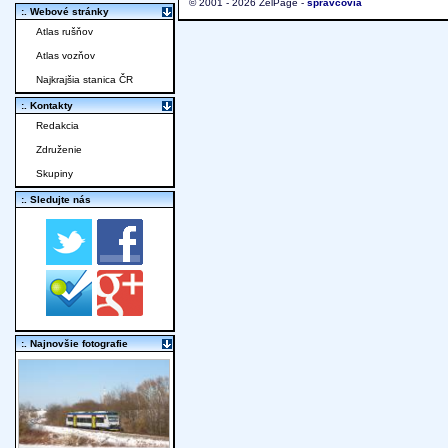
© 2001 - 2026 ŽelPage -
správcovia
:. Webové stránky
Atlas rušňov
Atlas vozňov
Najkrajšia stanica ČR
:. Kontakty
Redakcia
Združenie
Skupiny
:. Sledujte nás
:. Najnovšie fotografie