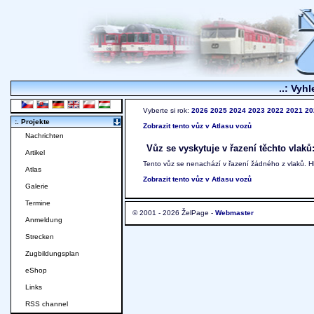
..: Vyhl
Vyberte si rok:
2026
2025
2024
2023
2022
2021
20
:. Projekte
Zobrazit tento vůz v Atlasu vozů
Nachrichten
Vůz se vyskytuje v řazení těchto vlaků
Artikel
Tento vůz se nenachází v řazení žádného z vlaků. 
Atlas
Zobrazit tento vůz v Atlasu vozů
Galerie
Termine
© 2001 - 2026 ŽelPage -
Webmaster
Anmeldung
Strecken
Zugbildungsplan
eShop
Links
RSS channel