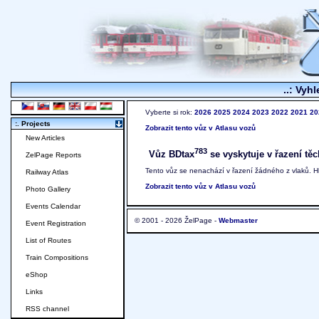
..: Vyhl
Vyberte si rok:
2026
2025
2024
2023
2022
2021
20
:. Projects
Zobrazit tento vůz v Atlasu vozů
New Articles
783
Vůz BDtax
se vyskytuje v řazení těc
ZelPage Reports
Tento vůz se nenachází v řazení žádného z vlaků. 
Railway Atlas
Zobrazit tento vůz v Atlasu vozů
Photo Gallery
Events Calendar
© 2001 - 2026 ŽelPage -
Webmaster
Event Registration
List of Routes
Train Compositions
eShop
Links
RSS channel