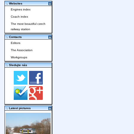
:. Websites
Engines index
Coach index
The most beautiful czech
railway station
:. Contacts
Editors
The Association
Workgroups
:. Sledujte nás
:. Latest pictures