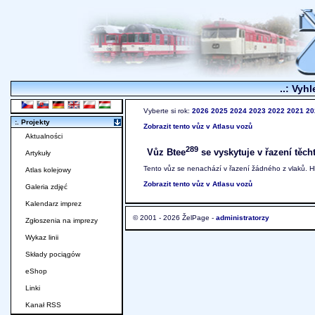
..: Vyhl
Vyberte si rok:
2026
2025
2024
2023
2022
2021
20
:. Projekty
Zobrazit tento vůz v Atlasu vozů
Aktualności
289
Vůz Btee
se vyskytuje v řazení těch
Artykuły
Tento vůz se nenachází v řazení žádného z vlaků. 
Atlas kolejowy
Zobrazit tento vůz v Atlasu vozů
Galeria zdjęć
Kalendarz imprez
© 2001 - 2026 ŽelPage -
administratorzy
Zgłoszenia na imprezy
Wykaz linii
Składy pociągów
eShop
Linki
Kanał RSS