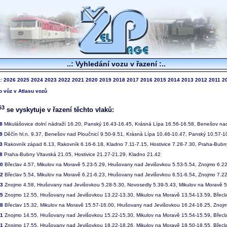
..: Vyhledání vozu v řazení :..
k:
2026
2025
2024
2023
2022
2021
2020
2019
2018
2017
2016
2015
2014
2013
2012
2011
2
to vůz v Atlasu vozů
63
se vyskytuje v řazení těchto vlaků:
8
Mikulášovice dolní nádraží 16.20, Panský 16.43-16.45, Krásná Lípa 16.56-16.58, Benešov nad 
9
Děčín hl.n. 9.37, Benešov nad Ploučnicí 9.50-9.51, Krásná Lípa 10.46-10.47, Panský 10.57-10
3
Rakovník západ 6.13, Rakovník 6.16-6.18, Kladno 7.11-7.15, Hostivice 7.28-7.30, Praha-Bubn
8
Praha-Bubny Vltavská 21.05, Hostivice 21.27-21.29, Kladno 21.42
00
Břeclav 4.57, Mikulov na Moravě 5.23-5.29, Hrušovany nad Jevišovkou 5.53-5.54, Znojmo 6.2
02
Břeclav 5.54, Mikulov na Moravě 6.21-6.23, Hrušovany nad Jevišovkou 6.51-6.54, Znojmo 7.2
03
Znojmo 4.58, Hrušovany nad Jevišovkou 5.28-5.30, Novosedly 5.39-5.43, Mikulov na Moravě 5.
15
Znojmo 12.55, Hrušovany nad Jevišovkou 13.22-13.30, Mikulov na Moravě 13.54-13.59, Břecl
18
Břeclav 15.32, Mikulov na Moravě 15.57-16.00, Hrušovany nad Jevišovkou 16.24-16.25, Znoj
21
Znojmo 14.55, Hrušovany nad Jevišovkou 15.22-15.30, Mikulov na Moravě 15.54-15.59, Břecl
31
Znojmo 17.55, Hrušovany nad Jevišovkou 18.22-18.26, Mikulov na Moravě 18.50-18.55, Břecl