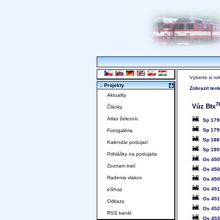
Vyberte si ro
:. Projekty
Zobrazit ten
Aktuality
7
Vůz Btx
Články
Atlas železníc
Sp 179
Sp 179
Fotogaléria
Sp 188
Kalendár podujatí
Sp 190
Prihlášky na podujatia
Os 45
Zoznam tratí
Os 45
Radenia vlakov
Os 45
Os 45
eShop
Os 45
Odkazy
Os 45
RSS kanál
Os 45