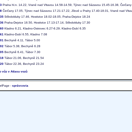
13
Praha hl.n. 14.22, Vrané nad Vltavou 14.58-14.59, Týnec nad Sázavou 15.45-16.38, Čerčany
18
Čerčany 17.05, Týnec nad Sázavou 17.21-17.22, Jílové u Prahy 17.40-18.01, Vrané nad Vltav
735
Středokluky 17.46, Hostivice 18.02-18.05, Praha-Dejvice 18.24
736
Praha-Dejvice 16.50, Hostivice 17.13-17.14, Středokluky 17.30
860
Kladno 6.21, Kladno-Ostrovec 6.27-6.29, Kladno-Dubí 6.35
861
Kladno-Dubí 6.55, Kladno 7.08
401
Bechyně 4.11, Tábor 5.00
402
Tábor 5.38, Bechyně 6.28
405
Bechyně 6.41, Tábor 7.30
418
Tábor 21.06, Bechyně 21.54
420
Tábor 22.36, Bechyně 23.24
to vůz v Atlasu vozů
elPage -
správcovia