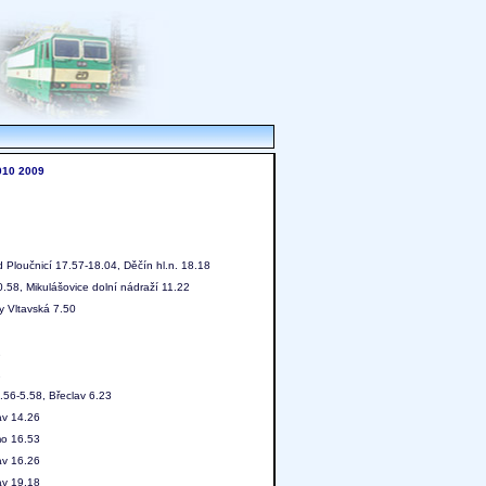
010
2009
Ploučnicí 17.57-18.04, Děčín hl.n. 18.18
.58, Mikulášovice dolní nádraží 11.22
y Vltavská 7.50
2
2
56-5.58, Břeclav 6.23
av 14.26
mo 16.53
av 16.26
av 19.18