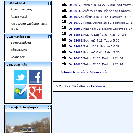
:. Weboldalak
Os 9013
Praha hl.n. 14.22, Vrané nad Vltavo
Atlasz mozdony
Os 9018
Čerčany 17.05, Týnec nad Sázavou 17
Atlasz kocsi
Os 19735
Středokluky 17.46, Hostivice 18.02-
Os 19736
Praha-Dejvice 16.50, Hostivice 17.1
A legszebb vasútállomás a
Os 19860
Kladno 6.21, Kladno-Ostrovec 6.27-
Cseh
Os 19861
Kladno-Dubí 6.55, Kladno 7.08
:. Elérhetőségek
Os 28401
Bechyně 4.11, Tábor 5.00
Szerkesztőség
Os 28402
Tábor 5.38, Bechyně 6.28
Társulatunk
Os 28405
Bechyně 6.41, Tábor 7.30
Csoportok
Os 28418
Tábor 21.06, Bechyně 21.54
Os 28420
Tábor 22.36, Bechyně 23.24
:. Sledujte nás
Zobrazit tento vůz v Atlasu vozů
© 2001 - 2026 ŽelPage -
Felelősök
:. Legújabb fényképek