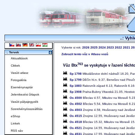
..: Vyhl
Vyberte si rok:
2026
2025
2024
2023
2022
2021
20
:. Tervek
Zobrazit tento vůz v Atlasu vozů
Aktualitások
763
Vůz Btx
se vyskytuje v řazení těchto
Cikkek
Vasúti atlasz
Sp 1798
Mikulášovice dolní nádraží 16.20, Pa
Sp 1799
Děčín hl.n. 9.37, Benešov nad Ploučn
Fotogaléria
Sp 1883
Rakovník západ 6.13, Rakovník 6.16-6
Eseménynaptár
Sp 1908
Praha-Bubny Vltavská 21.05, Hostivi
Jelentkezési űrlapok
Os 4500
Břeclav 4.57, Mikulov na Moravě 5.2
Vasúti pályajegyzék
Os 4502
Břeclav 5.54, Mikulov na Moravě 6.2
Szerelvényösszeállítás
Os 4503
Znojmo 4.58, Hrušovany nad Jevišovk
Os 4515
Znojmo 12.55, Hrušovany nad Jevišov
eShop
Os 4518
Břeclav 15.32, Mikulov na Moravě 15
Linkek
Os 4521
Znojmo 14.55, Hrušovany nad Jevišov
RSS sáv
Os 4531
Znojmo 17.55, Hrušovany nad Jevišov