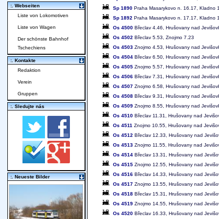
:. Webseiten
Sp 1890
Praha Masarykovo n. 16.17, Kladno 
Liste von Lokomotiven
Sp 1892
Praha Masarykovo n. 17.17, Kladno 1
Liste von Wagen
Os 4500
Břeclav 4.46, Hrušovany nad Jevišov
Os 4502
Břeclav 5.53, Znojmo 7.23
Der schönste Bahnhof
Os 4503
Znojmo 4.53, Hrušovany nad Jevišovk
Tschechiens
Os 4504
Břeclav 6.50, Hrušovany nad Jevišov
:. Kontakte
Os 4505
Znojmo 5.57, Hrušovany nad Jevišovk
Redaktion
Os 4506
Břeclav 7.31, Hrušovany nad Jevišov
Verein
Os 4507
Znojmo 6.58, Hrušovany nad Jevišovk
Gruppen
Os 4508
Břeclav 9.31, Hrušovany nad Jevišov
Os 4509
Znojmo 8.55, Hrušovany nad Jevišovk
:. Sledujte nás
Os 4510
Břeclav 11.31, Hrušovany nad Jevišo
Os 4511
Znojmo 10.55, Hrušovany nad Jevišov
Os 4512
Břeclav 12.33, Hrušovany nad Jeviš
Os 4513
Znojmo 11.55, Hrušovany nad Jevišov
Os 4514
Břeclav 13.31, Hrušovany nad Jeviš
Os 4515
Znojmo 12.55, Hrušovany nad Jevišo
Os 4516
Břeclav 14.33, Hrušovany nad Jeviš
:. Neueste Bilder
Os 4517
Znojmo 13.55, Hrušovany nad Jevišo
Os 4518
Břeclav 15.31, Hrušovany nad Jeviš
Os 4519
Znojmo 14.55, Hrušovany nad Jevišo
Os 4520
Břeclav 16.33, Hrušovany nad Jeviš