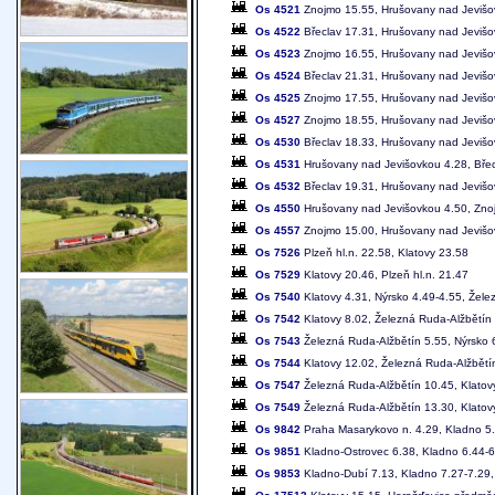
Os 4521
Znojmo 15.55, Hrušovany nad Jevišo
Os 4522
Břeclav 17.31, Hrušovany nad Jeviš
Os 4523
Znojmo 16.55, Hrušovany nad Jevišo
Os 4524
Břeclav 21.31, Hrušovany nad Jeviš
Os 4525
Znojmo 17.55, Hrušovany nad Jevišo
Os 4527
Znojmo 18.55, Hrušovany nad Jevišo
Os 4530
Břeclav 18.33, Hrušovany nad Jeviš
Os 4531
Hrušovany nad Jevišovkou 4.28, Břec
Os 4532
Břeclav 19.31, Hrušovany nad Jeviš
Os 4550
Hrušovany nad Jevišovkou 4.50, Zno
Os 4557
Znojmo 15.00, Hrušovany nad Jevišo
Os 7526
Plzeň hl.n. 22.58, Klatovy 23.58
Os 7529
Klatovy 20.46, Plzeň hl.n. 21.47
Os 7540
Klatovy 4.31, Nýrsko 4.49-4.55, Žele
Os 7542
Klatovy 8.02, Železná Ruda-Alžbětín
Os 7543
Železná Ruda-Alžbětín 5.55, Nýrsko 6
Os 7544
Klatovy 12.02, Železná Ruda-Alžbětí
Os 7547
Železná Ruda-Alžbětín 10.45, Klatov
Os 7549
Železná Ruda-Alžbětín 13.30, Klatov
Os 9842
Praha Masarykovo n. 4.29, Kladno 5
Os 9851
Kladno-Ostrovec 6.38, Kladno 6.44-6
Os 9853
Kladno-Dubí 7.13, Kladno 7.27-7.29,