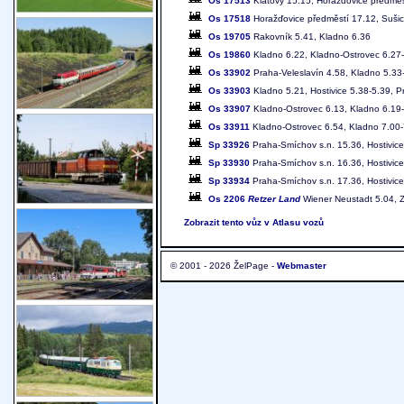
Os 17513
Klatovy 15.15, Horažďovice předměs
Os 17518
Horažďovice předměstí 17.12, Sušic
Os 19705
Rakovník 5.41, Kladno 6.36
Os 19860
Kladno 6.22, Kladno-Ostrovec 6.27-
Os 33902
Praha-Veleslavín 4.58, Kladno 5.33
Os 33903
Kladno 5.21, Hostivice 5.38-5.39, P
Os 33907
Kladno-Ostrovec 6.13, Kladno 6.19-6
Os 33911
Kladno-Ostrovec 6.54, Kladno 7.00-7
Sp 33926
Praha-Smíchov s.n. 15.36, Hostivic
Sp 33930
Praha-Smíchov s.n. 16.36, Hostivic
Sp 33934
Praha-Smíchov s.n. 17.36, Hostivic
Os 2206
Retzer Land
Wiener Neustadt 5.04, 
Zobrazit tento vůz v Atlasu vozů
© 2001 - 2026 ŽelPage -
Webmaster