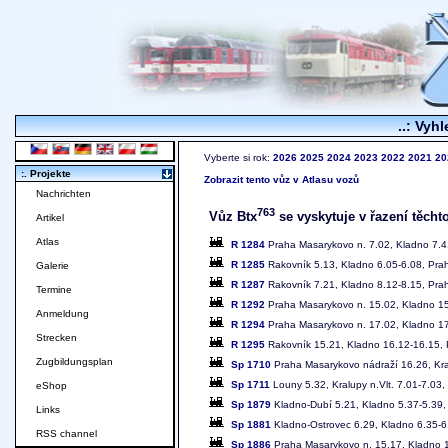
..: Vyhl
Vyberte si rok:
2026
2025
2024
2023
2022
2021
20
:. Projekte
Zobrazit tento vůz v Atlasu vozů
Nachrichten
763
Vůz Btx
se vyskytuje v řazení těchto
Artikel
Atlas
R 1284
Praha Masarykovo n. 7.02, Kladno 7.4
R 1285
Rakovník 5.13, Kladno 6.05-6.08, Pra
Galerie
R 1287
Rakovník 7.21, Kladno 8.12-8.15, Pra
Termine
R 1292
Praha Masarykovo n. 15.02, Kladno 15
Anmeldung
R 1294
Praha Masarykovo n. 17.02, Kladno 17
Strecken
R 1295
Rakovník 15.21, Kladno 16.12-16.15, 
Zugbildungsplan
Sp 1710
Praha Masarykovo nádraží 16.26, Kra
Sp 1711
Louny 5.32, Kralupy n.Vlt. 7.01-7.03
eShop
Sp 1879
Kladno-Dubí 5.21, Kladno 5.37-5.39,
Links
Sp 1881
Kladno-Ostrovec 6.29, Kladno 6.35-6
RSS channel
Sp 1886
Praha Masarykovo n. 15.17, Kladno 1