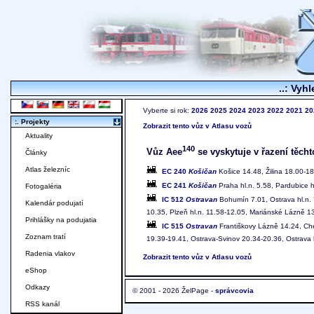
..: Vyhl
Vyberte si rok:
2026
2025
2024
2023
2022
2021
20
:. Projekty
Zobrazit tento vůz v Atlasu vozů
Aktuality
140
Vůz Aee
se vyskytuje v řazení těcht
Články
Atlas železníc
EC 240
Košičan
Košice 14.48, Žilina 18.00-18
EC 241
Košičan
Praha hl.n. 5.58, Pardubice h
Fotogaléria
IC 512
Ostravan
Bohumín 7.01, Ostrava hl.n. 7
Kalendár podujatí
10.35, Plzeň hl.n. 11.58-12.05, Mariánské Lázně 1
Prihlášky na podujatia
IC 515
Ostravan
Františkovy Lázně 14.24, Che
Zoznam tratí
19.39-19.41, Ostrava-Svinov 20.34-20.36, Ostrava
Radenia vlakov
Zobrazit tento vůz v Atlasu vozů
eShop
Odkazy
© 2001 - 2026 ŽelPage -
správcovia
RSS kanál