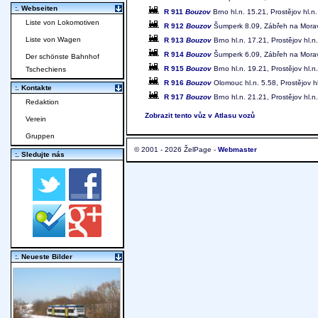
:. Webseiten
R 911
Bouzov
Brno hl.n. 15.21, Prostějov hl.
Liste von Lokomotiven
R 912
Bouzov
Šumperk 8.09, Zábřeh na Moravě 
Liste von Wagen
R 913
Bouzov
Brno hl.n. 17.21, Prostějov hl
R 914
Bouzov
Šumperk 6.09, Zábřeh na Moravě 
Der schönste Bahnhof
R 915
Bouzov
Brno hl.n. 19.21, Prostějov hl
Tschechiens
R 916
Bouzov
Olomouc hl.n. 5.58, Prostějov hl
:. Kontakte
R 917
Bouzov
Brno hl.n. 21.21, Prostějov hl.
Redaktion
Zobrazit tento vůz v Atlasu vozů
Verein
Gruppen
© 2001 - 2026 ŽelPage -
Webmaster
:. Sledujte nás
:. Neueste Bilder