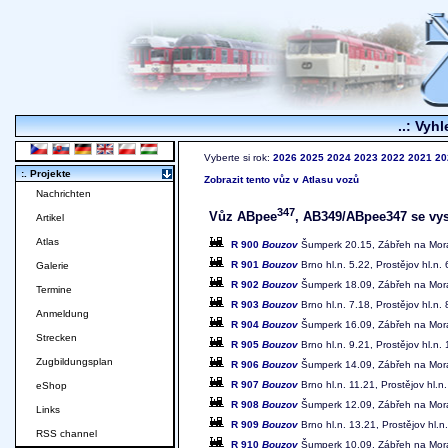
..: Vyhl
Vyberte si rok:
2026
2025
2024
2023
2022
2021
20
:. Projekte
Zobrazit tento vůz v Atlasu vozů
Nachrichten
347
Vůz ABpee
, AB349/ABpee347 se vysk
Artikel
Atlas
R 900
Bouzov
Šumperk 20.15, Zábřeh na Morav
R 901
Bouzov
Brno hl.n. 5.22, Prostějov hl.n
Galerie
R 902
Bouzov
Šumperk 18.09, Zábřeh na Morav
Termine
R 903
Bouzov
Brno hl.n. 7.18, Prostějov hl.n
Anmeldung
R 904
Bouzov
Šumperk 16.09, Zábřeh na Morav
Strecken
R 905
Bouzov
Brno hl.n. 9.21, Prostějov hl.n
Zugbildungsplan
R 906
Bouzov
Šumperk 14.09, Zábřeh na Morav
R 907
Bouzov
Brno hl.n. 11.21, Prostějov hl
eShop
R 908
Bouzov
Šumperk 12.09, Zábřeh na Morav
Links
R 909
Bouzov
Brno hl.n. 13.21, Prostějov hl
RSS channel
R 910
Bouzov
Šumperk 10.09, Zábřeh na Moravě