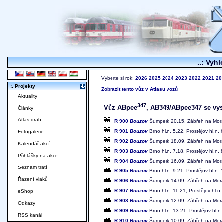
..: Vyhl
Vyberte si rok:
2026
2025
2024
2023
2022
2021
20
:. Projekty
Zobrazit tento vůz v Atlasu vozů
Aktuality
347
Vůz ABpee
, AB349/ABpee347 se vysk
Články
Atlas drah
R 900
Bouzov
Šumperk 20.15, Zábřeh na Morav
R 901
Bouzov
Brno hl.n. 5.22, Prostějov hl.n
Fotogalerie
R 902
Bouzov
Šumperk 18.09, Zábřeh na Morav
Kalendář akcí
R 903
Bouzov
Brno hl.n. 7.18, Prostějov hl.n
Přihlášky na akce
R 904
Bouzov
Šumperk 16.09, Zábřeh na Morav
Seznam tratí
R 905
Bouzov
Brno hl.n. 9.21, Prostějov hl.n
Řazení vlaků
R 906
Bouzov
Šumperk 14.09, Zábřeh na Morav
R 907
Bouzov
Brno hl.n. 11.21, Prostějov hl
eShop
R 908
Bouzov
Šumperk 12.09, Zábřeh na Morav
Odkazy
R 909
Bouzov
Brno hl.n. 13.21, Prostějov hl
RSS kanál
R 910
Bouzov
Šumperk 10.09, Zábřeh na Moravě