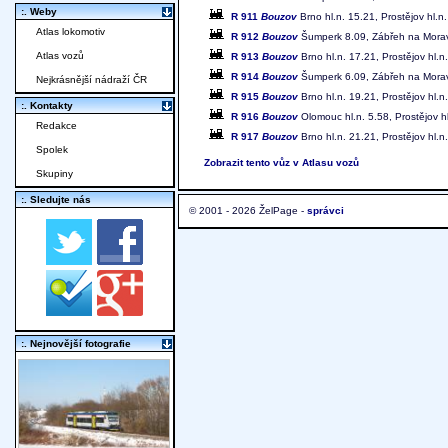
:. Weby
R 911
Bouzov
Brno hl.n. 15.21, Prostějov hl.
Atlas lokomotiv
R 912
Bouzov
Šumperk 8.09, Zábřeh na Moravě 
Atlas vozů
R 913
Bouzov
Brno hl.n. 17.21, Prostějov hl
R 914
Bouzov
Šumperk 6.09, Zábřeh na Moravě 
Nejkrásnější nádraží ČR
R 915
Bouzov
Brno hl.n. 19.21, Prostějov hl
:. Kontakty
R 916
Bouzov
Olomouc hl.n. 5.58, Prostějov hl
Redakce
R 917
Bouzov
Brno hl.n. 21.21, Prostějov hl.
Spolek
Zobrazit tento vůz v Atlasu vozů
Skupiny
:. Sledujte nás
© 2001 - 2026 ŽelPage -
správci
:. Nejnovější fotografie