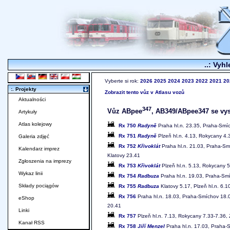
..: Vyhl
Vyberte si rok:
2026
2025
2024
2023
2022
2021
20
:. Projekty
Zobrazit tento vůz v Atlasu vozů
Aktualności
347
Vůz ABpee
, AB349/ABpee347 se vysk
Artykuły
Atlas kolejowy
Rx 750
Radyně
Praha hl.n. 23.35, Praha-Smíc
Rx 751
Radyně
Plzeň hl.n. 4.13, Rokycany 4.
Galeria zdjęć
Rx 752
Křivoklát
Praha hl.n. 21.03, Praha-Sm
Kalendarz imprez
Klatovy 23.41
Zgłoszenia na imprezy
Rx 753
Křivoklát
Plzeň hl.n. 5.13, Rokycany 5
Wykaz linii
Rx 754
Radbuza
Praha hl.n. 19.03, Praha-Smí
Składy pociągów
Rx 755
Radbuza
Klatovy 5.17, Plzeň hl.n. 6.
Rx 756
Praha hl.n. 18.03, Praha-Smíchov 18.0
eShop
20.41
Linki
Rx 757
Plzeň hl.n. 7.13, Rokycany 7.33-7.36, 
Kanał RSS
Rx 758
Jiří Menzel
Praha hl.n. 17.03, Praha-