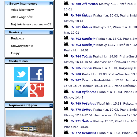
:. Strony internetowe
Rx 759
Jiří Menzel
Klatovy 7.17, Plzeň hl.n. 
10.01
Atlas lokomotyw
Rx 760
Úhlava
Praha hl.n. 16.03, Praha-Smíc
Atlas wagonów
Klatovy 18.41
Najpiękniejszy dworzec w CZ
Rx 761
Úhlava
Klatovy 9.17, Plzeň hl.n. 10.
:. Kontakty
hl.n. 12.01
Redakcja
Rx 762
Karlštejn
Praha hl.n. 15.03, Praha-Sm
Rx 763
Karlštejn
Klatovy 11.17, Plzeň hl.n. 
Stowarzyszenie
Praha hl.n. 14.01
Grupy
Rx 764
Točník
Praha hl.n. 14.03, Praha-Smích
:. Sledujte nás
Klatovy 16.41-16.51, Janovice nad Úhlavou 16.59-
Rx 765
Točník
Plzeň hl.n. 13.13, Rokycany 1
Rx 766
Praha hl.n. 13.03, Praha-Smíchov 13.0
Rx 767
Železná Ruda-Alžbětín 12.08, Janovice
15.05-15.06, Beroun 15.16-15.17, Praha-Smíchov 1
Rx 768
Vyšehrad
Praha hl.n. 12.03, Praha-Sm
Klatovy 14.41
Rx 769
Vyšehrad
Plzeň hl.n. 15.13, Rokycany
:. Najnowsze zdjęcia
Rx 770
Švihov
Praha hl.n. 10.03, Praha-Smích
Klatovy 12.41-12.51, Janovice nad Úhlavou 12.59-
Rx 771
Švihov
Klatovy 15.17, Plzeň hl.n. 16
Praha hl.n. 18.01
Rx 772
Berounka
Praha hl.n. 8.03, Praha-Smí