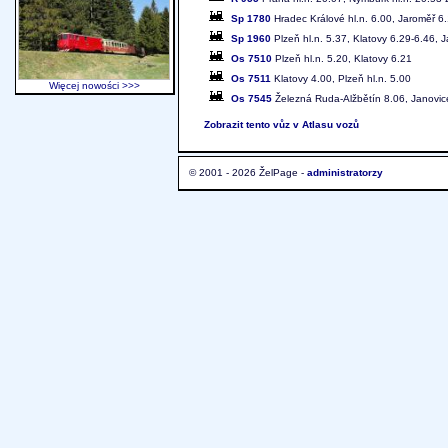
Sp 1780
Hradec Králové hl.n. 6.00, Jaroměř 6.
Sp 1960
Plzeň hl.n. 5.37, Klatovy 6.29-6.46,
Os 7510
Plzeň hl.n. 5.20, Klatovy 6.21
Os 7511
Klatovy 4.00, Plzeň hl.n. 5.00
Więcej nowości >>>
Os 7545
Železná Ruda-Alžbětín 8.06, Janovic
Zobrazit tento vůz v Atlasu vozů
© 2001 - 2026 ŽelPage -
administratorzy