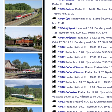
Praha hl.n. 13.49
R 929
Sněžka
Praha hl.n. 14.07, Nymburk hl.n
Trutnov hl.n. 17.20
R 930
Úpa
Trutnov hl.n. 8.43, Starkoč 9.20-9.
hl.n. 11.49
R 934
Kyšperk
Letohrad 5.33, Doudleby nad Or
7.28, Nymburk hl.n. 8.00-8.01, Praha hl.n. 8.49
R 935
Kyšperk
Praha hl.n. 14.52-15.07, Nymbu
Orlicí 17.27-17.31, Doudleby nad Orlicí 17.50-17.5
R 940
Hradec Králové hl.n. 19.08, Chlumec nad
R 941
Praha hl.n. 5.07, Nymburk hl.n. 5.53-5.
R 942
Hradec Králové hl.n. 17.08, Chlumec nad
R 943
Praha hl.n. 7.07, Nymburk hl.n. 7.53-7.
R 944
Bohumil Hrabal
Hradec Králové hl.n. 15
R 945
Bohumil Hrabal
Praha hl.n. 9.07, Nymbu
R 946
Hradec Králové hl.n. 13.08, Chlumec nad
R 947
Praha hl.n. 13.07, Nymburk hl.n. 13.53-
R 948
Hradec Králové hl.n. 9.08, Chlumec nad 
R 949
Dobrošov
Praha hl.n. 17.07, Nymburk h
Václavice 19.48-19.50, Náchod 19.57-20.01, Teplic
R 952
Hradec Králové hl.n. 5.08, Chlumec nad 
R 953
Praha hl.n. 19.07, Nymburk hl.n. 19.53-
R 955
Praha hl.n. 20.07, Nymburk hl.n. 20.53-