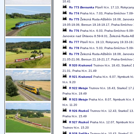
10.41
Rx 773
Berounka
Plzeň hl.n. 17.13, Rokycany
Rx 774
Praha hl.n. 7.03, Praha-Smíchov 7.09-7
Rx 775
Železná Ruda-Alžbětín 16.08, Janovice
19.05-19.06, Beroun 19.16-19.17, Praha-Smíchov 1
Rx 776
Praha hl.n. 6.03, Praha-Smíchov 6.09-6
Janovice nad Úhlavou 8.59-9.01, Železná Ruda-Alž
Rx 777
Plzeň hl.n. 19.13, Rokycany 19.33-19.
Rx 778
Praha hl.n. 5.03, Praha-Smíchov 5.09-5
Rx 779
Železná Ruda-Alžbětín 18.08, Janovice
21.05-21.06, Beroun 21.16-21.17, Praha-Smíchov 2
R 920
Krakonoš
Trutnov hl.n. 18.43, Starkoč 
21.01, Praha hl.n. 21.49
R 921
Krakonoš
Praha hl.n. 6.07, Nymburk hl.
hl.n. 9.20
R 922
Metuje
Trutnov hl.n. 16.43, Starkoč 17.
Praha hl.n. 19.49
R 923
Metuje
Praha hl.n. 8.07, Nymburk hl.n. 
hl.n. 11.20
R 926
Rozkoš
Trutnov hl.n. 12.43, Starkoč 13
Praha hl.n. 15.49
R 927
Rozkoš
Praha hl.n. 12.07, Nymburk hl.n
Trutnov hl.n. 15.20
R 928
Sněžka
Trutnov hl.n. 10.43, Starkoč 11