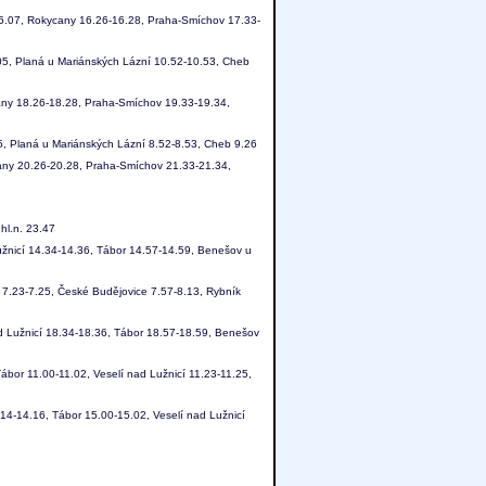
16.07, Rokycany 16.26-16.28, Praha-Smíchov 17.33-
.05, Planá u Mariánských Lázní 10.52-10.53, Cheb
any 18.26-18.28, Praha-Smíchov 19.33-19.34,
5, Planá u Mariánských Lázní 8.52-8.53, Cheb 9.26
any 20.26-20.28, Praha-Smíchov 21.33-21.34,
hl.n. 23.47
užnicí 14.34-14.36, Tábor 14.57-14.59, Benešov u
í 7.23-7.25, České Budějovice 7.57-8.13, Rybník
d Lužnicí 18.34-18.36, Tábor 18.57-18.59, Benešov
ábor 11.00-11.02, Veselí nad Lužnicí 11.23-11.25,
14-14.16, Tábor 15.00-15.02, Veselí nad Lužnicí