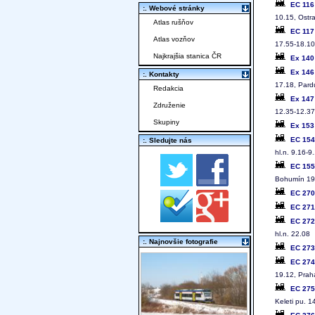
EC 11
:. Webové stránky
10.15, Ostr
Atlas rušňov
EC 11
Atlas vozňov
17.55-18.10
Najkrajšia stanica ČR
Ex 14
Ex 14
:. Kontakty
17.18, Pardu
Redakcia
Ex 14
Združenie
12.35-12.37,
Skupiny
Ex 15
EC 15
:. Sledujte nás
hl.n. 9.16-9
EC 15
Bohumín 19.
EC 27
EC 27
EC 27
hl.n. 22.08
:. Najnovšie fotografie
EC 27
EC 27
19.12, Praha
EC 27
Keleti pu. 1