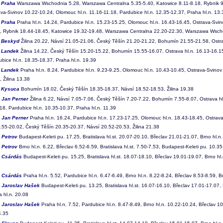
6
Praha
Warszawa Wschodnia 5.28, Warszawa Centralna 5.35-5.40, Katowice 8.11-8.18, Rybnik 9.
ava-Svinov 10.22-10.24, Olomouc hl.n. 11.16-11.18, Pardubice hl.n. 12.35-12.37, Praha hl.n. 13.
7
Praha
Praha hl.n. 14.24, Pardubice hl.n. 15.23-15.25, Olomouc hl.n. 16.43-16.45, Ostrava-Svi
, Rybnik 18.44-18.45, Katowice 19.32-19.48, Warszawa Centralna 22.20-22.30, Warszawa Wsch
0
Beskyd
Žilina 20.22, Návsí 21.05-21.06, Český Těšín 21.20-21.22, Bohumín 21.55-21.58, Ostra
6
Landek
Žilina 14.22, Český Těšín 15.20-15.22, Bohumín 15.55-16.07, Ostrava hl.n. 16.13-16.1
bice hl.n. 18.35-18.37, Praha hl.n. 19.39
7
Landek
Praha hl.n. 8.24, Pardubice hl.n. 9.23-9.25, Olomouc hl.n. 10.43-10.45, Ostrava-Svinov
 Žilina 13.38
3
Kysuca
Bohumín 18.02, Český Těšín 18.35-18.37, Návsí 18.52-18.53, Žilina 19.38
4
Jan Perner
Žilina 6.22, Návsí 7.05-7.06, Český Těšín 7.20-7.22, Bohumín 7.55-8.07, Ostrava h
.18, Pardubice hl.n. 10.35-10.37, Praha hl.n. 11.39
5
Jan Perner
Praha hl.n. 16.24, Pardubice hl.n. 17.23-17.25, Olomouc hl.n. 18.43-18.45, Ostrava
55-20.02, Český Těšín 20.35-20.37, Návsí 20.52-20.53, Žilina 21.38
0
Petrov
Budapest-Keleti pu. 17.25, Bratislava hl.st. 20.07-20.10, Břeclav 21.01-21.07, Brno hl.n
1
Petrov
Brno hl.n. 6.22, Břeclav 6.52-6.59, Bratislava hl.st. 7.50-7.53, Budapest-Keleti pu. 10.35
2
Csárdás
Budapest-Keleti pu. 15.25, Bratislava hl.st. 18.07-18.10, Břeclav 19.01-19.07, Brno hl
3
Csárdás
Praha hl.n. 5.52, Pardubice hl.n. 6.47-6.49, Brno hl.n. 8.22-8.24, Břeclav 8.53-8.59, Br
4
Jaroslav Hašek
Budapest-Keleti pu. 13.25, Bratislava hl.st. 16.07-16.10, Břeclav 17.01-17.07, 
 hl.n. 20.08
5
Jaroslav Hašek
Praha hl.n. 7.52, Pardubice hl.n. 8.47-8.49, Brno hl.n. 10.22-10.24, Břeclav 10
4.35