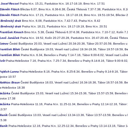
3
Josef Ressel
Praha hl.n. 15.21, Pardubice hl.n. 16.17-16.19, Brno hl.n. 17.51
Zdeněk Fibich
Břeclav 6.07, Brno hl.n. 6.36-6.38, Česká Třebová 7.37-7.38, Pardubice hl.n. 8.1
Zdeněk Fibich
Praha hl.n. 17.21, Pardubice hl.n. 18.17-18.19, Brno hl.n. 19.51-19.54, Břeclav 
6
Brněnský drak
Brno hl.n. 6.08, Pardubice hl.n. 7.42-7.43, Praha hl.n. 8.42
7
Brněnský drak
Praha hl.n. 18.21, Pardubice hl.n. 19.17-19.19, Brno hl.n. 20.51
František Kmoch
Brno hl.n. 5.38, Česká Třebová 6.37-6.38, Pardubice hl.n. 7.10-7.12, Kolín 7.
Leoš Janáček
Praha hl.n. 19.52, Kolín 20.27-20.28, Pardubice hl.n. 20.47-20.49, Česká Třebov
Kotnov
České Budějovice 20.03, Veselí nad Lužnicí 20.34-20.36, Tábor 20.57-20.59, Benešov u 
František Bílek
České Budějovice 19.03, Veselí nad Lužnicí 19.34-19.36, Tábor 19.57-19.59, Be
František Bílek
Praha hl.n. 6.34, Benešov u Prahy 7.14-7.16, Tábor 8.00-8.02, Veselí nad Lužni
Svět
Praha-Holešovice 7.16, Praha hl.n. 7.25-7.34, Benešov u Prahy 8.14-8.16, Tábor 9.00-9.02,
Vojtěch Lanna
Praha-Holešovice 8.16, Praha hl.n. 8.25-8.34, Benešov u Prahy 9.14-9.16, Tábor 
ovice 10.57
Matthias Braun
České Budějovice 16.03, Veselí nad Lužnicí 16.34-16.36, Tábor 16.57-16.59, Be
a-Holešovice 18.38
Nežárka
České Budějovice 15.03, Veselí nad Lužnicí 15.34-15.36, Tábor 15.57-15.59, Benešov u
ovice 17.38
Nežárka
Praha-Holešovice 11.16, Praha hl.n. 11.25-11.34, Benešov u Prahy 12.14-12.16, Tábor 
13.57
Blaník
České Budějovice 13.03, Veselí nad Lužnicí 13.34-13.36, Tábor 13.57-13.59, Benešov u P
15.38
Blaník
Praha-Holešovice 12.16, Praha hl.n. 12.25-12.34, Benešov u Prahy 13.14-13.16, Tábor 1