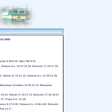
010
2009
eclav 8.48-8.56, Wien Hbf 9.51
, Ostrava hl.n. 16.57-16.59, Bohumín 17.05-17.20,
 Rybnik 21.15-21.16, Ostrava hl.n. 21.56-21.58,
5, Warszawa Centralna 10.00-10.10, Warszawa
16.32, Rybnik 17.14-17.15, Bohumín 17.50-18.07,
.37, Praha hl.n. 21.39
Svinov 9.37-9.39, Ostrava hl.n. 9.46-9.48, Bohumín
dnia 14.17