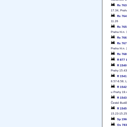
Rx 76
17.34, Praha
Rx 76
11.26
Rx 76
Praha hl.n.
Rx 76
Rx 76
Praha hl.n.
Rx 76
R 877
R 154
Prahy 15.43
R 154
8.57-8.58, 
R 154
u Prahy 19.
R 154
České Buděj
R 154
15.23-15.25
Sp 196
Os 78