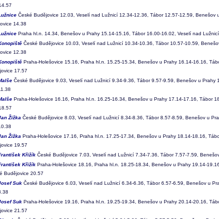
14.57
Lužnice
České Budějovice 12.03, Veselí nad Lužnicí 12.34-12.36, Tábor 12.57-12.59, Benešov u
ovice 14.38
Lužnice
Praha hl.n. 14.34, Benešov u Prahy 15.14-15.16, Tábor 16.00-16.02, Veselí nad Lužnic
Konopiště
České Budějovice 10.03, Veselí nad Lužnicí 10.34-10.36, Tábor 10.57-10.59, Benešov
ovice 12.38
Konopiště
Praha-Holešovice 15.16, Praha hl.n. 15.25-15.34, Benešov u Prahy 16.14-16.16, Tábo
ovice 17.57
Malše
České Budějovice 9.03, Veselí nad Lužnicí 9.34-9.36, Tábor 9.57-9.59, Benešov u Prahy 1
11.38
Malše
Praha-Holešovice 16.16, Praha hl.n. 16.25-16.34, Benešov u Prahy 17.14-17.16, Tábor 18
18.57
Jan Žižka
České Budějovice 8.03, Veselí nad Lužnicí 8.34-8.36, Tábor 8.57-8.59, Benešov u Pra
10.38
Jan Žižka
Praha-Holešovice 17.16, Praha hl.n. 17.25-17.34, Benešov u Prahy 18.14-18.16, Tábor
ovice 19.57
František Křižík
České Budějovice 7.03, Veselí nad Lužnicí 7.34-7.36, Tábor 7.57-7.59, Benešov
František Křižík
Praha-Holešovice 18.16, Praha hl.n. 18.25-18.34, Benešov u Prahy 19.14-19.16,
é Budějovice 20.57
Josef Suk
České Budějovice 6.03, Veselí nad Lužnicí 6.34-6.36, Tábor 6.57-6.59, Benešov u Pra
8.38
Josef Suk
Praha-Holešovice 19.16, Praha hl.n. 19.25-19.34, Benešov u Prahy 20.14-20.16, Tábo
ovice 21.57