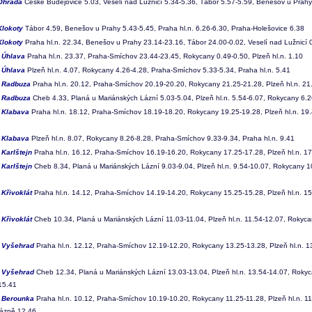
Ohrada
České Budějovice 5.03, Veselí nad Lužnicí 5.34-5.36, Tábor 5.57-5.59, Benešov u Prahy 
Klokoty
Tábor 4.59, Benešov u Prahy 5.43-5.45, Praha hl.n. 6.26-6.30, Praha-Holešovice 6.38
Klokoty
Praha hl.n. 22.34, Benešov u Prahy 23.14-23.16, Tábor 24.00-0.02, Veselí nad Lužnicí 
0
Úhlava
Praha hl.n. 23.37, Praha-Smíchov 23.44-23.45, Rokycany 0.49-0.50, Plzeň hl.n. 1.10
1
Úhlava
Plzeň hl.n. 4.07, Rokycany 4.26-4.28, Praha-Smíchov 5.33-5.34, Praha hl.n. 5.41
2
Radbuza
Praha hl.n. 20.12, Praha-Smíchov 20.19-20.20, Rokycany 21.25-21.28, Plzeň hl.n. 21
3
Radbuza
Cheb 4.33, Planá u Mariánských Lázní 5.03-5.04, Plzeň hl.n. 5.54-6.07, Rokycany 6.2
4
Klabava
Praha hl.n. 18.12, Praha-Smíchov 18.19-18.20, Rokycany 19.25-19.28, Plzeň hl.n. 19
5
Klabava
Plzeň hl.n. 8.07, Rokycany 8.26-8.28, Praha-Smíchov 9.33-9.34, Praha hl.n. 9.41
6
Karlštejn
Praha hl.n. 16.12, Praha-Smíchov 16.19-16.20, Rokycany 17.25-17.28, Plzeň hl.n. 1
7
Karlštejn
Cheb 8.34, Planá u Mariánských Lázní 9.03-9.04, Plzeň hl.n. 9.54-10.07, Rokycany 1
8
Křivoklát
Praha hl.n. 14.12, Praha-Smíchov 14.19-14.20, Rokycany 15.25-15.28, Plzeň hl.n. 15
9
Křivoklát
Cheb 10.34, Planá u Mariánských Lázní 11.03-11.04, Plzeň hl.n. 11.54-12.07, Rokyc
0
Vyšehrad
Praha hl.n. 12.12, Praha-Smíchov 12.19-12.20, Rokycany 13.25-13.28, Plzeň hl.n. 1
1
Vyšehrad
Cheb 12.34, Planá u Mariánských Lázní 13.03-13.04, Plzeň hl.n. 13.54-14.07, Roky
 15.41
2
Berounka
Praha hl.n. 10.12, Praha-Smíchov 10.19-10.20, Rokycany 11.25-11.28, Plzeň hl.n. 11
Lázně 12.46