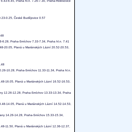
6.43-6.45, Praha hl.n. 7.26-7.30, Praha-Holešovice
0.23-0.25, České Budějovice 0.57
.48
6-6.28, Praha-Smíchov 7.33-7.34, Praha hl.n. 7.41
.48-20.05, Planá u Mariánských Lázní 20.52-20.53,
7.48
0.26-10.28, Praha-Smíchov 11.33-11.34, Praha hl.n.
.48-16.05, Planá u Mariánských Lázní 16.52-16.53,
any 12.26-12.28, Praha-Smíchov 13.33-13.34, Praha
3.48-14.05, Planá u Mariánských Lázní 14.52-14.53,
cany 14.26-14.28, Praha-Smíchov 15.33-15.34,
.48-11.50, Planá u Mariánských Lázní 12.36-12.37,