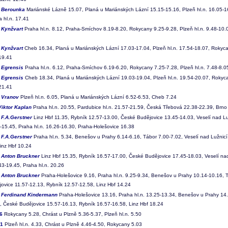
3
Berounka
Mariánské Lázně 15.07, Planá u Mariánských Lázní 15.15-15.16, Plzeň hl.n. 16.05-
 hl.n. 17.41
4
Kynžvart
Praha hl.n. 8.12, Praha-Smíchov 8.19-8.20, Rokycany 9.25-9.28, Plzeň hl.n. 9.48-10
5
Kynžvart
Cheb 16.34, Planá u Mariánských Lázní 17.03-17.04, Plzeň hl.n. 17.54-18.07, Rokyc
 19.41
6
Egrensis
Praha hl.n. 6.12, Praha-Smíchov 6.19-6.20, Rokycany 7.25-7.28, Plzeň hl.n. 7.48-8.0
7
Egrensis
Cheb 18.34, Planá u Mariánských Lázní 19.03-19.04, Plzeň hl.n. 19.54-20.07, Rokyc
 21.41
8
Vranov
Plzeň hl.n. 6.05, Planá u Mariánských Lázní 6.52-6.53, Cheb 7.24
Viktor Kaplan
Praha hl.n. 20.55, Pardubice hl.n. 21.57-21.59, Česká Třebová 22.38-22.39, Brno 
0
F.A.Gerstner
Linz Hbf 11.35, Rybník 12.57-13.00, České Budějovice 13.45-14.03, Veselí nad L
-15.45, Praha hl.n. 16.26-16.30, Praha-Holešovice 16.38
1
F.A.Gerstner
Praha hl.n. 5.34, Benešov u Prahy 6.14-6.16, Tábor 7.00-7.02, Veselí nad Lužnic
Linz Hbf 10.24
2
Anton Bruckner
Linz Hbf 15.35, Rybník 16.57-17.00, České Budějovice 17.45-18.03, Veselí na
43-19.45, Praha hl.n. 20.26
3
Anton Bruckner
Praha-Holešovice 9.16, Praha hl.n. 9.25-9.34, Benešov u Prahy 10.14-10.16, T
ovice 11.57-12.13, Rybník 12.57-12.58, Linz Hbf 14.24
5
Ferdinand Kindermann
Praha-Holešovice 13.16, Praha hl.n. 13.25-13.34, Benešov u Prahy 14.
, České Budějovice 15.57-16.13, Rybník 16.57-16.58, Linz Hbf 18.24
6
Rokycany 5.28, Chrást u Plzně 5.36-5.37, Plzeň hl.n. 5.50
31
Plzeň hl.n. 4.33, Chrást u Plzně 4.46-4.50, Rokycany 5.03