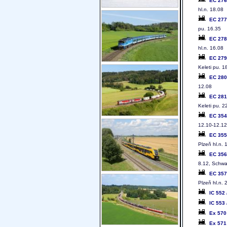
EC 27
hl.n. 18.08
EC 27
pu. 16.35
EC 27
hl.n. 16.08
EC 27
Keleti pu. 1
EC 28
12.08
EC 28
Keleti pu. 2
EC 35
12.10-12.12
EC 35
Plzeň hl.n.
EC 35
8.12, Schwa
EC 35
Plzeň hl.n.
IC 552
IC 553
Ex 57
Ex 57