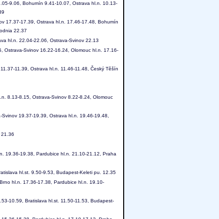
05-9.06, Bohumín 9.41-10.07, Ostrava hl.n. 10.13-
39
nov 17.37-17.39, Ostrava hl.n. 17.46-17.48, Bohumín
odnia 22.37
va hl.n. 22.04-22.06, Ostrava-Svinov 22.13
5, Ostrava-Svinov 16.22-16.24, Olomouc hl.n. 17.16-
 11.37-11.39, Ostrava hl.n. 11.46-11.48, Český Těšín
l.n. 8.13-8.15, Ostrava-Svinov 8.22-8.24, Olomouc
-Svinov 19.37-19.39, Ostrava hl.n. 19.46-19.48,
. 21.36
.n. 19.36-19.38, Pardubice hl.n. 21.10-21.12, Praha
atislava hl.st. 9.50-9.53, Budapest-Keleti pu. 12.35
Brno hl.n. 17.36-17.38, Pardubice hl.n. 19.10-
.53-10.59, Bratislava hl.st. 11.50-11.53, Budapest-