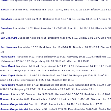
6
Slovan
Budapest-Keleti pu. 11.25, Bratislava hl.st. 14.07-14.10, Břeclav 15.01-15.07, Brno hl.
7
Slovan
Praha hl.n. 9.52, Pardubice hl.n. 10.47-10.49, Brno hl.n. 12.22-12.24, Břeclav 12.53-12.
8
Danubius
Budapest-Keleti pu. 9.25, Bratislava hl.st. 12.07-12.10, Břeclav 13.01-13.07, Brno hl
9
Danubius
Praha hl.n. 11.52, Pardubice hl.n. 12.47-12.49, Brno hl.n. 14.22-14.24, Břeclav 14.53
8.35
0
Jan Jesenius
Budapest-Keleti pu. 5.25, Bratislava hl.st. 8.07-8.10, Břeclav 9.01-9.07, Brno hl.n
1
Jan Jesenius
Praha hl.n. 15.52, Pardubice hl.n. 16.47-16.49, Brno hl.n. 18.22-18.24, Břeclav 1
2.35
4
Franz Kafka
Praha hl.n. 9.12, Praha-Smíchov 9.19-9.20, Rokycany 10.25-10.28, Plzeň hl.n. 10.
, Schwandorf 12.54-13.02, Regensburg Hbf 13.30-13.42, München Hbf 15.05
5
Karel Čapek
München Hbf 12.44, Regensburg Hbf 14.11-14.19, Schwandorf 14.47-15.07, Furth
 16.57-17.07, Rokycany 17.26-17.28, Praha-Smíchov 18.33-18.34, Praha hl.n. 18.41
6
Karel Čapek
Praha hl.n. 4.46-5.12, Praha-Smíchov 5.19-5.20, Rokycany 6.25-6.28, Plzeň hl.n. 
ndorf 8.54-9.02, Regensburg Hbf 9.29-9.51, München Hbf 11.18
7
Franz Kafka
München Hbf 17.02, Regensburg Hbf 18.25-18.35, Schwandorf 19.02-19.09, Furth 
 20.59-21.09, Rokycany 21.27-21.29, Praha-Smíchov 22.33-22.34, Praha hl.n. 22.41
Moravan
Přerov 4.55, Olomouc hl.n. 5.07-5.08, Ústí nad Orlicí 5.54-5.55, Pardubice hl.n. 6.20-6.
Moravan
Praha hl.n. 0.01, Pardubice hl.n. 1.03-1.11, Ústí nad Orlicí 1.40-1.41, Olomouc hl.n. 2.
0
Johann Gregor Mendel
Brno hl.n. 15.08, Pardubice hl.n. 16.40-16.41, Praha hl.n. 17.37
1
Johann Gregor Mendel
Praha hl.n. 4.52, Kolín 5.27-5.28, Pardubice hl.n. 5.47-5.49, Česká Tře