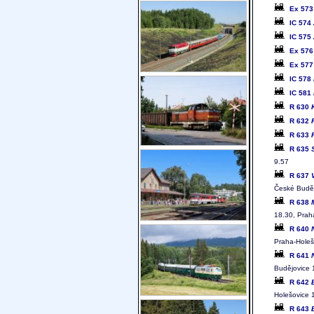
Ex 57
IC 574
IC 575
Ex 57
Ex 57
IC 578
IC 581
R 630
R 632
R 633
R 635
9.57
R 637
České Buděj
R 638
18.30, Prah
R 640
Praha-Holeš
R 641
Budějovice 
R 642
Holešovice 
R 643