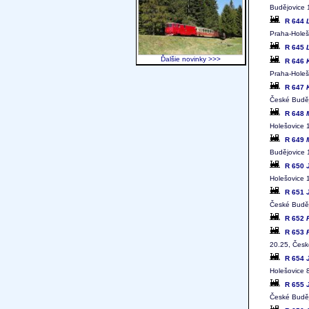
Budějovice 
R 644
Praha-Holeš
R 645
Ďalšie novinky >>>
R 646
Praha-Holeš
R 647
České Buděj
R 648
Holešovice 
R 649
Budějovice 
R 650
Holešovice 
R 651
České Buděj
R 652
R 653
20.25, Česk
R 654
Holešovice 
R 655
České Buděj