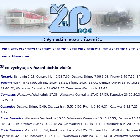
..: Vyhledání vozu v řazení :..
k:
2026
2025
2024
2023
2022
2021
2020
2019
2018
2017
2016
2015
2014
2013
2012
2011
2
to vůz v Atlasu vozů
38
se vyskytuje v řazení těchto vlaků:
1
Moravia
Bohumín 6.52, Ostrava hl.n. 6.58-7.00, Ostrava-Svinov 7.06-7.08, Přerov 7.49-7.52, Bř
2
Polonia
Wien Hbf 14.09, Břeclav 15.04-15.13, Přerov 16.07-16.09, Ostrava-Svinov 16.49-16.51
.29-18.32, Warszawa Centralna 21.05-21.35, Warszawa Wschodnia 21.42
0
Comenius
Warszawa Wschodnia 17.38, Warszawa Centralna 17.45-17.55, Katowice 20.25-20.32,
nov 22.04
1
Comenius
Ostrava-Svinov 5.49, Ostrava hl.n. 5.55-5.56, Rybnik 6.36-6.37, Katowice 7.22-7.2
10.17
2
Porta Moravica
Warszawa Wschodnia 13.38, Warszawa Centralna 13.45-13.55, Katowice 16.22-
. 18.13-18.15, Ostrava-Svinov 18.22-18.24, Olomouc hl.n. 19.16-19.18, Pardubice hl.n. 20.35-20
3
Porta Moravica
Praha hl.n. 6.24, Pardubice hl.n. 7.23-7.25, Olomouc hl.n. 8.43-8.45, Ostrava-
 Rybnik 10.42-10.43, Katowice 11.26-11.29, Warszawa Centralna 14.00-14.10, Warszawa Wscho