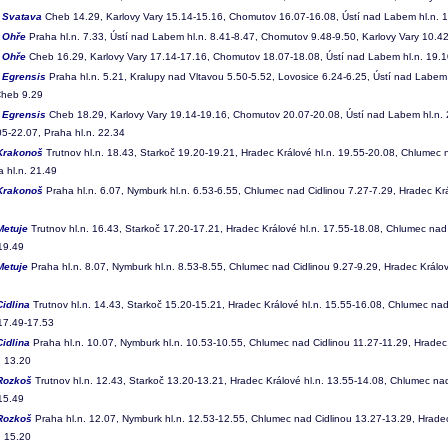
3
Svatava
Cheb 14.29, Karlovy Vary 15.14-15.16, Chomutov 16.07-16.08, Ústí nad Labem hl.n. 1
4
Ohře
Praha hl.n. 7.33, Ústí nad Labem hl.n. 8.41-8.47, Chomutov 9.48-9.50, Karlovy Vary 10.4
5
Ohře
Cheb 16.29, Karlovy Vary 17.14-17.16, Chomutov 18.07-18.08, Ústí nad Labem hl.n. 19.10
6
Egrensis
Praha hl.n. 5.21, Kralupy nad Vltavou 5.50-5.52, Lovosice 6.24-6.25, Ústí nad Labem 
Cheb 9.29
7
Egrensis
Cheb 18.29, Karlovy Vary 19.14-19.16, Chomutov 20.07-20.08, Ústí nad Labem hl.n. 
05-22.07, Praha hl.n. 22.34
Krakonoš
Trutnov hl.n. 18.43, Starkoč 19.20-19.21, Hradec Králové hl.n. 19.55-20.08, Chlumec 
 hl.n. 21.49
Krakonoš
Praha hl.n. 6.07, Nymburk hl.n. 6.53-6.55, Chlumec nad Cidlinou 7.27-7.29, Hradec Krá
Metuje
Trutnov hl.n. 16.43, Starkoč 17.20-17.21, Hradec Králové hl.n. 17.55-18.08, Chlumec nad
 19.49
Metuje
Praha hl.n. 8.07, Nymburk hl.n. 8.53-8.55, Chlumec nad Cidlinou 9.27-9.29, Hradec Králov
Cidlina
Trutnov hl.n. 14.43, Starkoč 15.20-15.21, Hradec Králové hl.n. 15.55-16.08, Chlumec nad
 17.49-17.53
Cidlina
Praha hl.n. 10.07, Nymburk hl.n. 10.53-10.55, Chlumec nad Cidlinou 11.27-11.29, Hradec 
. 13.20
Rozkoš
Trutnov hl.n. 12.43, Starkoč 13.20-13.21, Hradec Králové hl.n. 13.55-14.08, Chlumec na
 15.49
Rozkoš
Praha hl.n. 12.07, Nymburk hl.n. 12.53-12.55, Chlumec nad Cidlinou 13.27-13.29, Hradec
. 15.20