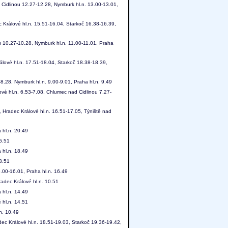
 Cidlinou 12.27-12.28, Nymburk hl.n. 13.00-13.01,
 Králové hl.n. 15.51-16.04, Starkoč 16.38-16.39,
u 10.27-10.28, Nymburk hl.n. 11.00-11.01, Praha
lové hl.n. 17.51-18.04, Starkoč 18.38-18.39,
8.28, Nymburk hl.n. 9.00-9.01, Praha hl.n. 9.49
ové hl.n. 6.53-7.08, Chlumec nad Cidlinou 7.27-
 Hradec Králové hl.n. 16.51-17.05, Týniště nad
 hl.n. 20.49
 6.51
 hl.n. 18.49
 8.51
.00-16.01, Praha hl.n. 16.49
radec Králové hl.n. 10.51
 hl.n. 14.49
 hl.n. 14.51
n. 10.49
ec Králové hl.n. 18.51-19.03, Starkoč 19.36-19.42,