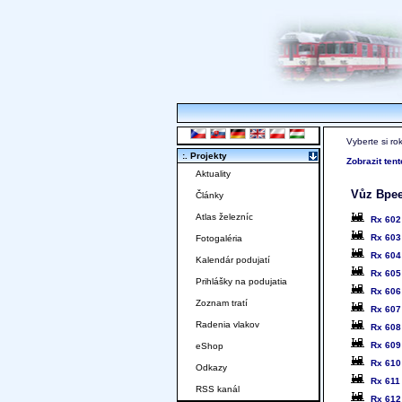
Vyberte si ro
:. Projekty
Zobrazit ten
Aktuality
Vůz Bpe
Články
Atlas železníc
Rx 60
Rx 60
Fotogaléria
Rx 60
Kalendár podujatí
Rx 60
Prihlášky na podujatia
Rx 60
Zoznam tratí
Rx 60
Radenia vlakov
Rx 60
Rx 60
eShop
Rx 61
Odkazy
Rx 61
RSS kanál
Rx 61