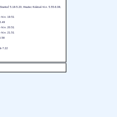
Starkoč 5.18-5.20, Hradec Králové hl.n. 5.55-6.08,
 hl.n. 19.51
 6.49
 hl.n. 20.51
 hl.n. 21.51
5.58
eb 7.22