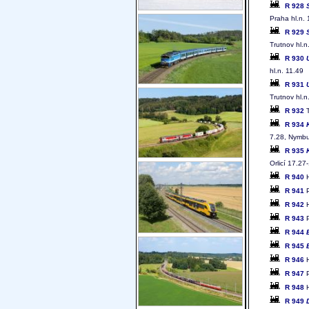
R 928
Praha hl.n.
R 929
Trutnov hl.n
R 930
hl.n. 11.49
R 931
Trutnov hl.n
R 932
T
R 934
7.28, Nymbur
R 935
Orlicí 17.27
R 940
H
R 941
P
R 942
H
R 943
P
R 944
R 945
R 946
H
R 947
P
R 948
H
R 949