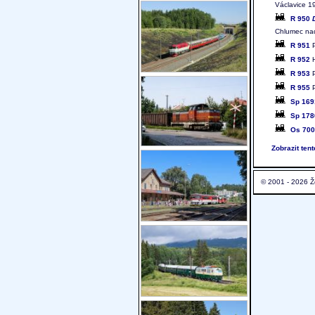
Václavice 1
R 950
Chlumec nad
R 951
P
R 952
H
R 953
P
R 955
P
Sp 169
Sp 178
Os 70
Zobrazit ten
© 2001 - 2026 Ž