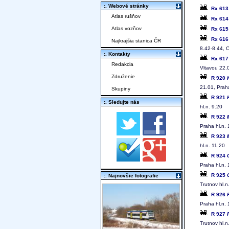
:. Webové stránky
Rx 61
Atlas rušňov
Rx 61
Atlas vozňov
Rx 61
Rx 61
Najkrajšia stanica ČR
8.42-8.44, 
:. Kontakty
Rx 61
Redakcia
Vltavou 22.
Združenie
R 920
21.01, Praha
Skupiny
R 921
:. Sledujte nás
hl.n. 9.20
R 922
Praha hl.n.
R 923
hl.n. 11.20
R 924
Praha hl.n.
R 925
:. Najnovšie fotografie
Trutnov hl.n
R 926
Praha hl.n.
R 927
Trutnov hl.n