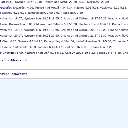
9.48-19.50, Náchod 19.57-20.01, Teplice nad Metují 20.28-20.30, Meziměstí 20.39
Dobrošov
Meziměstí 4.26, Teplice nad Metují 4.34-4.34, Náchod 5.01-5.03, Václavice 5.10-5.12, 
 Cidlinou 6.27-6.28, Nymburk hl.n. 7.00-7.01, Praha hl.n. 7.49
raha hl.n. 18.07, Nymburk hl.n. 18.53-18.55, Chlumec nad Cidlinou 19.27-19.29, Hradec Králové
radec Králové hl.n. 5.08, Chlumec nad Cidlinou 5.27-5.28, Nymburk hl.n. 6.00-6.01, Praha hl.n.
raha hl.n. 19.07, Nymburk hl.n. 19.53-19.55, Chlumec nad Cidlinou 20.27-20.29, Hradec Králové
raha hl.n. 20.07, Nymburk hl.n. 20.53-20.55, Chlumec nad Cidlinou 21.27-21.30, Hradec Králové
1
Cheb 4.00, Sokolov 4.24-4.25, Karlovy Vary 4.48-4.56, Kadaň-Prunéřov 5.49-5.50, Chomutov 
0
Hradec Králové hl.n. 6.00, Jaroměř 6.16-6.17, Starkoč 6.37-6.38, Trutnov hl.n. 7.20
00
Chomutov 5.09, Klášterec nad Ohří 5.25-5.31, Karlovy Vary 6.19-6.22, Sokolov 6.47-6.48, Ch
to vůz v Atlasu vozů
elPage -
správcovia