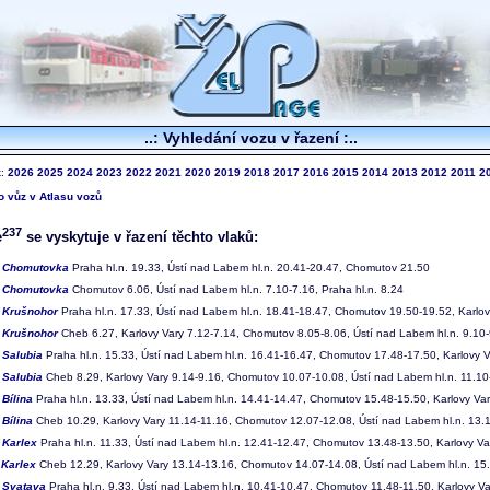
..: Vyhledání vozu v řazení :..
k:
2026
2025
2024
2023
2022
2021
2020
2019
2018
2017
2016
2015
2014
2013
2012
2011
2
to vůz v Atlasu vozů
237
e
se vyskytuje v řazení těchto vlaků:
2
Chomutovka
Praha hl.n. 19.33, Ústí nad Labem hl.n. 20.41-20.47, Chomutov 21.50
3
Chomutovka
Chomutov 6.06, Ústí nad Labem hl.n. 7.10-7.16, Praha hl.n. 8.24
4
Krušnohor
Praha hl.n. 17.33, Ústí nad Labem hl.n. 18.41-18.47, Chomutov 19.50-19.52, Karlo
5
Krušnohor
Cheb 6.27, Karlovy Vary 7.12-7.14, Chomutov 8.05-8.06, Ústí nad Labem hl.n. 9.10-
6
Salubia
Praha hl.n. 15.33, Ústí nad Labem hl.n. 16.41-16.47, Chomutov 17.48-17.50, Karlovy 
7
Salubia
Cheb 8.29, Karlovy Vary 9.14-9.16, Chomutov 10.07-10.08, Ústí nad Labem hl.n. 11.10-
8
Bílina
Praha hl.n. 13.33, Ústí nad Labem hl.n. 14.41-14.47, Chomutov 15.48-15.50, Karlovy Va
9
Bílina
Cheb 10.29, Karlovy Vary 11.14-11.16, Chomutov 12.07-12.08, Ústí nad Labem hl.n. 13.1
0
Karlex
Praha hl.n. 11.33, Ústí nad Labem hl.n. 12.41-12.47, Chomutov 13.48-13.50, Karlovy V
1
Karlex
Cheb 12.29, Karlovy Vary 13.14-13.16, Chomutov 14.07-14.08, Ústí nad Labem hl.n. 15.
2
Svatava
Praha hl.n. 9.33, Ústí nad Labem hl.n. 10.41-10.47, Chomutov 11.48-11.50, Karlovy V