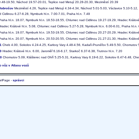
9.48-19.50, Náchod 19.57-20.01, Teplice nad Metují 20.28-20.30, Meziměstí 20.39
Dobrošov
Meziměstí 4.26, Teplice nad Metují 4.34-4.34, Náchod 5.01-5.03, Václavice 5.10-5.12, 
 Cidlinou 6.27-6.28, Nymburk hl.n. 7.00-7.01, Praha hl.n. 7.49
raha hl.n. 18.07, Nymburk hl.n. 18.53-18.55, Chlumec nad Cidlinou 19.27-19.29, Hradec Králové
radec Králové hl.n. 5.08, Chlumec nad Cidlinou 5.27-5.28, Nymburk hl.n. 6.00-6.01, Praha hl.n.
raha hl.n. 19.07, Nymburk hl.n. 19.53-19.55, Chlumec nad Cidlinou 20.27-20.29, Hradec Králové
raha hl.n. 20.07, Nymburk hl.n. 20.53-20.55, Chlumec nad Cidlinou 21.27-21.30, Hradec Králové
1
Cheb 4.00, Sokolov 4.24-4.25, Karlovy Vary 4.48-4.56, Kadaň-Prunéřov 5.49-5.50, Chomutov 
0
Hradec Králové hl.n. 6.00, Jaroměř 6.16-6.17, Starkoč 6.37-6.38, Trutnov hl.n. 7.20
00
Chomutov 5.09, Klášterec nad Ohří 5.25-5.31, Karlovy Vary 6.19-6.22, Sokolov 6.47-6.48, Ch
to vůz v Atlasu vozů
elPage -
správci