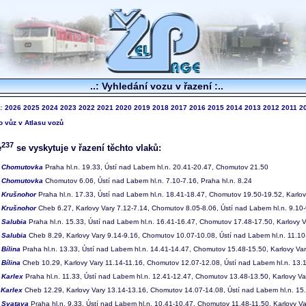
..: Vyhledání vozu v řazení :..
k:
2026
2025
2024
2023
2022
2021
2020
2019
2018
2017
2016
2015
2014
2013
2012
2011
2
to vůz v Atlasu vozů
237
e
se vyskytuje v řazení těchto vlaků:
2
Chomutovka
Praha hl.n. 19.33, Ústí nad Labem hl.n. 20.41-20.47, Chomutov 21.50
3
Chomutovka
Chomutov 6.06, Ústí nad Labem hl.n. 7.10-7.16, Praha hl.n. 8.24
4
Krušnohor
Praha hl.n. 17.33, Ústí nad Labem hl.n. 18.41-18.47, Chomutov 19.50-19.52, Karlo
5
Krušnohor
Cheb 6.27, Karlovy Vary 7.12-7.14, Chomutov 8.05-8.06, Ústí nad Labem hl.n. 9.10-
6
Salubia
Praha hl.n. 15.33, Ústí nad Labem hl.n. 16.41-16.47, Chomutov 17.48-17.50, Karlovy 
7
Salubia
Cheb 8.29, Karlovy Vary 9.14-9.16, Chomutov 10.07-10.08, Ústí nad Labem hl.n. 11.10-
8
Bílina
Praha hl.n. 13.33, Ústí nad Labem hl.n. 14.41-14.47, Chomutov 15.48-15.50, Karlovy Va
9
Bílina
Cheb 10.29, Karlovy Vary 11.14-11.16, Chomutov 12.07-12.08, Ústí nad Labem hl.n. 13.1
0
Karlex
Praha hl.n. 11.33, Ústí nad Labem hl.n. 12.41-12.47, Chomutov 13.48-13.50, Karlovy V
1
Karlex
Cheb 12.29, Karlovy Vary 13.14-13.16, Chomutov 14.07-14.08, Ústí nad Labem hl.n. 15.
2
Svatava
Praha hl.n. 9.33, Ústí nad Labem hl.n. 10.41-10.47, Chomutov 11.48-11.50, Karlovy V