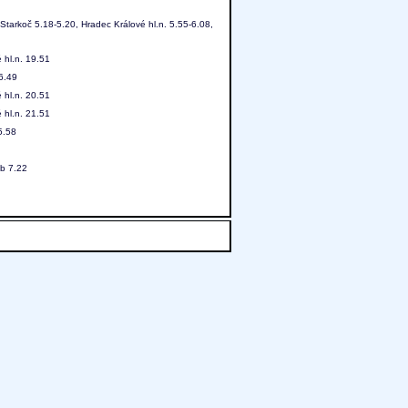
Starkoč 5.18-5.20, Hradec Králové hl.n. 5.55-6.08,
 hl.n. 19.51
 6.49
 hl.n. 20.51
 hl.n. 21.51
5.58
eb 7.22