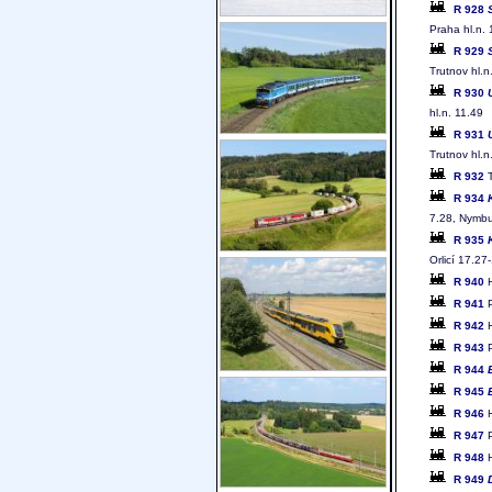
R 928
Praha hl.n.
R 929
Trutnov hl.n
R 930
hl.n. 11.49
R 931
Trutnov hl.n
R 932
T
R 934
7.28, Nymbur
R 935
Orlicí 17.27
R 940
H
R 941
P
R 942
H
R 943
P
R 944
R 945
R 946
H
R 947
P
R 948
H
R 949