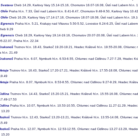
3
Svatava
Cheb 14.29, Karlovy Vary 15.14-15.16, Chomutov 16.07-16.08, Ústí nad Labem hl.n. 1
4
Ohře
Praha hl.n. 7.33, Ústí nad Labem hl.n. 8.41-8.47, Chomutov 9.48-9.50, Karlovy Vary 10.4
5
Ohře
Cheb 16.29, Karlovy Vary 17.14-17.16, Chomutov 18.07-18.08, Ústí nad Labem hl.n. 19.10
6
Egrensis
Praha hl.n. 5.21, Kralupy nad Vltavou 5.50-5.52, Lovosice 6.24-6.25, Ústí nad Labem 
Cheb 9.29
7
Egrensis
Cheb 18.29, Karlovy Vary 19.14-19.16, Chomutov 20.07-20.08, Ústí nad Labem hl.n. 
05-22.07, Praha hl.n. 22.34
Krakonoš
Trutnov hl.n. 18.43, Starkoč 19.20-19.21, Hradec Králové hl.n. 19.55-20.08, Chlumec 
 hl.n. 21.49
Krakonoš
Praha hl.n. 6.07, Nymburk hl.n. 6.53-6.55, Chlumec nad Cidlinou 7.27-7.29, Hradec Krá
Metuje
Trutnov hl.n. 16.43, Starkoč 17.20-17.21, Hradec Králové hl.n. 17.55-18.08, Chlumec nad
 19.49
Metuje
Praha hl.n. 8.07, Nymburk hl.n. 8.53-8.55, Chlumec nad Cidlinou 9.27-9.29, Hradec Králov
Cidlina
Trutnov hl.n. 14.43, Starkoč 15.20-15.21, Hradec Králové hl.n. 15.55-16.08, Chlumec nad
 17.49-17.53
Cidlina
Praha hl.n. 10.07, Nymburk hl.n. 10.53-10.55, Chlumec nad Cidlinou 11.27-11.29, Hradec 
. 13.20
Rozkoš
Trutnov hl.n. 12.43, Starkoč 13.20-13.21, Hradec Králové hl.n. 13.55-14.08, Chlumec na
 15.49
Rozkoš
Praha hl.n. 12.07, Nymburk hl.n. 12.53-12.55, Chlumec nad Cidlinou 13.27-13.29, Hradec
. 15.20