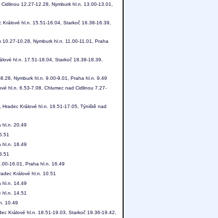
 Cidlinou 12.27-12.28, Nymburk hl.n. 13.00-13.01,
 Králové hl.n. 15.51-16.04, Starkoč 16.38-16.39,
u 10.27-10.28, Nymburk hl.n. 11.00-11.01, Praha
lové hl.n. 17.51-18.04, Starkoč 18.38-18.39,
8.28, Nymburk hl.n. 9.00-9.01, Praha hl.n. 9.49
ové hl.n. 6.53-7.08, Chlumec nad Cidlinou 7.27-
 Hradec Králové hl.n. 16.51-17.05, Týniště nad
 hl.n. 20.49
 6.51
 hl.n. 18.49
 8.51
.00-16.01, Praha hl.n. 16.49
radec Králové hl.n. 10.51
 hl.n. 14.49
 hl.n. 14.51
n. 10.49
ec Králové hl.n. 18.51-19.03, Starkoč 19.36-19.42,