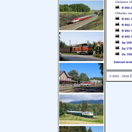
Václavice 1
R 950
Chlumec nad
R 951
P
R 952
H
R 953
P
R 955
P
Sp 169
Sp 178
Os 70
Zobrazit ten
© 2001 - 2026 Ž