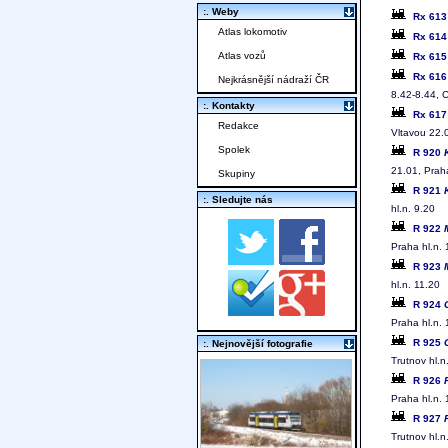
:. Weby
Rx 61
Atlas lokomotiv
Rx 61
Atlas vozů
Rx 61
Rx 61
Nejkrásnější nádraží ČR
8.42-8.44, 
:. Kontakty
Rx 61
Redakce
Vltavou 22.
Spolek
R 920
21.01, Praha
Skupiny
R 921
:. Sledujte nás
hl.n. 9.20
R 922
Praha hl.n.
R 923
hl.n. 11.20
R 924
Praha hl.n.
R 925
:. Nejnovější fotografie
Trutnov hl.n
R 926
Praha hl.n.
R 927
Trutnov hl.n