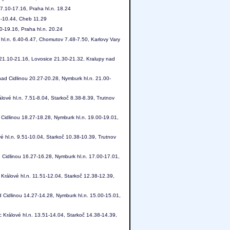
7.10-17.16, Praha hl.n. 18.24
2-10.44, Cheb 11.29
-19.16, Praha hl.n. 20.24
hl.n. 6.40-6.47, Chomutov 7.48-7.50, Karlovy Vary
21.10-21.16, Lovosice 21.30-21.32, Kralupy nad
nad Cidlinou 20.27-20.28, Nymburk hl.n. 21.00-
lové hl.n. 7.51-8.04, Starkoč 8.38-8.39, Trutnov
 Cidlinou 18.27-18.28, Nymburk hl.n. 19.00-19.01,
é hl.n. 9.51-10.04, Starkoč 10.38-10.39, Trutnov
 Cidlinou 16.27-16.28, Nymburk hl.n. 17.00-17.01,
Králové hl.n. 11.51-12.04, Starkoč 12.38-12.39,
d Cidlinou 14.27-14.28, Nymburk hl.n. 15.00-15.01,
 Králové hl.n. 13.51-14.04, Starkoč 14.38-14.39,