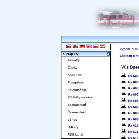
Vyberte si ro
:. Projekty
Zobrazit ten
Aktuality
Vůz Bpe
Články
Atlas drah
Rx 60
Rx 60
Fotogalerie
Rx 60
Kalendář akcí
Rx 60
Přihlášky na akce
Rx 60
Seznam tratí
Rx 60
Řazení vlaků
Rx 60
Rx 60
eShop
Rx 61
Odkazy
Rx 61
RSS kanál
Rx 61