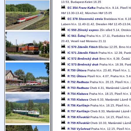
13.53, Budapest-Keleti 16.35
EC 354
Franz Kafka
Praha hl.n. 9.14, Plzeň 
Hbf 13.30-13.42, München Hbf 15.05
EC 378
Slovenská strela
Bratislava hl.st. 6.1
Labem hl.n. 11.40-11.42, Dresden Hbf 12.45-13.04
IC 550
Zlínský expres
Zlín střed 5.14, Otroko
IC 561
Šohaj
Praha hl.n. 17.11, Pardubice hl.
20.43, Veselí nad Moravou 21.11
IC 570
Zdeněk Fibich
Břeclav 12.05, Brno hl.
IC 571
Zdeněk Fibich
Praha hl.n. 12.39, Pard
IC 572
Brněnský drak
Brno hl.n. 6.39, Česká 
IC 573
Brněnský drak
Praha hl.n. 16.39, Pard
R 750
Úhlava
Praha hl.n. 23.40, Plzeň hl.n. 1
R 751
Úhlava
Plzeň hl.n. 4.07, Praha hl.n. 5.
R 752
Radbuza
Praha hl.n. 20.15, Plzeň hl.n.
R 753
Radbuza
Cheb 4.31, Mariánské Lázně 4.5
R 754
Klabava
Praha hl.n. 18.15, Plzeň hl.n
R 755
Klabava
Cheb 6.33, Mariánské Lázně 6.5
R 756
Karlštejn
Praha hl.n. 16.15, Plzeň hl.n
R 757
Karlštejn
Cheb 8.33, Mariánské Lázně 8.
R 758
Křivoklát
Praha hl.n. 14.15, Plzeň hl.n
R 759
Křivoklát
Cheb 10.33, Mariánské Lázně 1
R 760
Vyšehrad
Praha hl.n. 12.15, Plzeň hl.