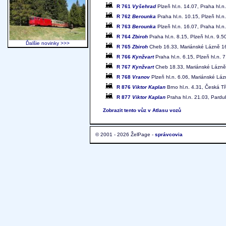
R 761
Vyšehrad
Plzeň hl.n. 14.07, Praha hl.n
R 762
Berounka
Praha hl.n. 10.15, Plzeň hl.n
R 763
Berounka
Plzeň hl.n. 16.07, Praha hl.n
R 764
Zbiroh
Praha hl.n. 8.15, Plzeň hl.n. 9.5
Ďalšie novinky >>>
R 765
Zbiroh
Cheb 16.33, Mariánské Lázně 16.
R 766
Kynžvart
Praha hl.n. 6.15, Plzeň hl.n.
R 767
Kynžvart
Cheb 18.33, Mariánské Lázně 1
R 768
Vranov
Plzeň hl.n. 6.06, Mariánské Lá
R 876
Viktor Kaplan
Brno hl.n. 4.31, Česká Tř
R 877
Viktor Kaplan
Praha hl.n. 21.03, Pardu
Zobrazit tento vůz v Atlasu vozů
© 2001 - 2026 ŽelPage -
správcovia