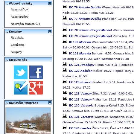
Neustadt Hbf 13.55
:. Webové stránky
EC 76
Antonín Dvořák
Wiener Neustadt Hbf 18
Atlas rušňov
Kolín 22.38-22.39, Praha hl.n. 23.21
Atlas vozňov
EC 77
Antonín Dvořák
Praha hl.n. 10.39, Pard
Najkrajšia stanica ČR
Neustadt Hbf 15.55
EC 78
Johann Gregor Mendel
Wien Praterster
:. Kontakty
EC 79
Johann Gregor Mendel
Praha hl.n. 18.
Redakcia
IC 100
Moravia
Wien Westbahnhof 16.34, Wien 
Združenie
Svinov 20.00-20.02, Ostrava hl.n. 20.09-20.11, B
Skupiny
IC 101
Moravia
Bohumín 6.52, Ostrava hl.n. 6
Meidling 10.20-10.23, Wien Westbahnhof 10.38
:. Sledujte nás
EC 121
Hradčany
Praha hl.n. 5.11, Pardubice 
EC 122
Košičan
Košice 10.27, Poprad-Tatry 11
Praha hl.n. 18.53
EC 123
Košičan
Praha hl.n. 9.11, Pardubice h
16.21, Košice 17.32
EC 126
Vsacan
Žilina 7.32, Vsetín 9.00-9.02,
EC 127
Vsacan
Praha hl.n. 15.11, Pardubice h
:. Najnovšie fotografie
EC 130
Varsovia
Budapest-Keleti 7.25, Štúrov
12.52, Ostrava hl.n. 12.59-13.01, Bohumín 13.08
EC 131
Varsovia
Warszawa Wschodnia 10.07, 
Ostrava-Svinov 15.07-15.09, Přerov 15.50-15.52, Bř
EC 144
Landek
Žilina 14.22, Čadca 14.49-14.
17.19, Pardubice hl.n. 18.43-18.45, Praha hl.n. 19