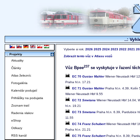
..: Vyhl
Vyberte si rok:
2026
2025
2024
2023
2022
2021
20
:. Projekty
Zobrazit tento vůz v Atlasu vozů
Aktuality
237
Vůz Bpee
se vyskytuje v řazení těch
Články
Atlas železníc
EC 70
Gustav Mahler
Wiener Neustadt Hbf 12.
Praha hl.n. 17.21
Fotogaléria
EC 71
Gustav Mahler
Praha hl.n. 4.39, Kolín 
Kalendár podujatí
Wiener Neustadt Hbf 9.55
Prihlášky na podujatia
EC 72
Smetana
Wiener Neustadt Hbf 14.04, Wi
Zoznam tratí
hl.n. 19.21
EC 73
Smetana
Praha hl.n. 6.39, Pardubice hl
Radenia vlakov
11.55
eShop
EC 74
Franz Schubert
Wiener Neustadt Hbf 16.
Odkazy
Praha hl.n. 21.21
RSS kanál
EC 75
Franz Schubert
Praha hl.n. 8.39, Pardu