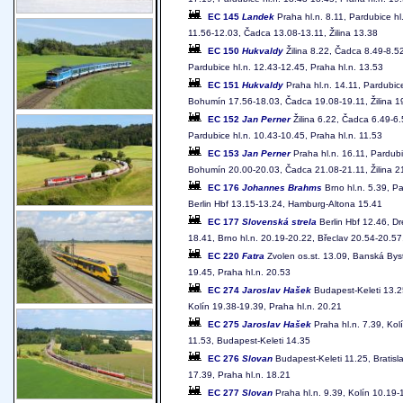
EC 145
Landek
Praha hl.n. 8.11, Pardubice hl
11.56-12.03, Čadca 13.08-13.11, Žilina 13.38
EC 150
Hukvaldy
Žilina 8.22, Čadca 8.49-8.5
Pardubice hl.n. 12.43-12.45, Praha hl.n. 13.53
EC 151
Hukvaldy
Praha hl.n. 14.11, Pardubic
Bohumín 17.56-18.03, Čadca 19.08-19.11, Žilina 1
EC 152
Jan Perner
Žilina 6.22, Čadca 6.49-6.
Pardubice hl.n. 10.43-10.45, Praha hl.n. 11.53
EC 153
Jan Perner
Praha hl.n. 16.11, Pardubi
Bohumín 20.00-20.03, Čadca 21.08-21.11, Žilina 2
EC 176
Johannes Brahms
Brno hl.n. 5.39, Pa
Berlin Hbf 13.15-13.24, Hamburg-Altona 15.41
EC 177
Slovenská strela
Berlin Hbf 12.46, Dr
18.41, Brno hl.n. 20.19-20.22, Břeclav 20.54-20.57, 
EC 220
Fatra
Zvolen os.st. 13.09, Banská Byst
19.45, Praha hl.n. 20.53
EC 274
Jaroslav Hašek
Budapest-Keleti 13.25
Kolín 19.38-19.39, Praha hl.n. 20.21
EC 275
Jaroslav Hašek
Praha hl.n. 7.39, Kolí
11.53, Budapest-Keleti 14.35
EC 276
Slovan
Budapest-Keleti 11.25, Bratisla
17.39, Praha hl.n. 18.21
EC 277
Slovan
Praha hl.n. 9.39, Kolín 10.19-1