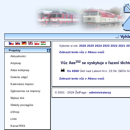
..: Vyhl
Vyberte si rok:
2026
2025
2024
2023
2022
2021
20
:. Projekty
Zobrazit tento vůz v Atlasu vozů
Aktualności
152
Vůz Aee
se vyskytuje v řazení těcht
Artykuły
Atlas kolejowy
Os 6968
Ústí nad Labem hl.n. 23.54, Děčín hl
Galeria zdjęć
Zobrazit tento vůz v Atlasu vozů
Kalendarz imprez
Zgłoszenia na imprezy
© 2001 - 2026 ŽelPage -
administratorzy
Wykaz linii
Składy pociągów
eShop
Linki
Kanał RSS