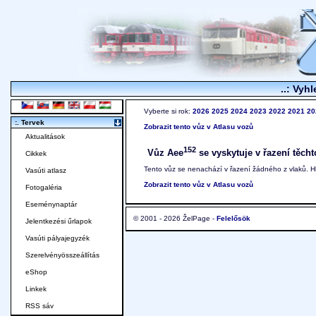
..: Vyhl
Vyberte si rok:
2026
2025
2024
2023
2022
2021
20
:. Tervek
Zobrazit tento vůz v Atlasu vozů
Aktualitások
152
Vůz Aee
se vyskytuje v řazení těcht
Cikkek
Tento vůz se nenachází v řazení žádného z vlaků. 
Vasúti atlasz
Zobrazit tento vůz v Atlasu vozů
Fotogaléria
Eseménynaptár
© 2001 - 2026 ŽelPage -
Felelősök
Jelentkezési űrlapok
Vasúti pályajegyzék
Szerelvényösszeállítás
eShop
Linkek
RSS sáv