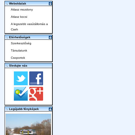
:. Weboldalak
Atlasz mozdony
Atlasz kocsi
A legszebb vasútállomás a
Cseh
:. Elérhetőségek
Szerkesztőség
Társulatunk
Csoportok
:. Sledujte nás
:. Legújabb fényképek