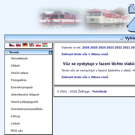
..: Vyhl
Vyberte si rok:
2026
2025
2024
2023
2022
2021
20
:. Tervek
Zobrazit tento vůz v Atlasu vozů
Aktualitások
Vůz se vyskytuje v řazení těchto vlaků
Cikkek
Tento vůz se nenachází v řazení žádného z vlaků. 
Vasúti atlasz
Zobrazit tento vůz v Atlasu vozů
Fotogaléria
Eseménynaptár
© 2001 - 2026 ŽelPage -
Felelősök
Jelentkezési űrlapok
Vasúti pályajegyzék
Szerelvényösszeállítás
eShop
Linkek
RSS sáv