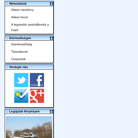
:. Weboldalak
Atlasz mozdony
Atlasz kocsi
A legszebb vasútállomás a
Cseh
:. Elérhetőségek
Szerkesztőség
Társulatunk
Csoportok
:. Sledujte nás
:. Legújabb fényképek