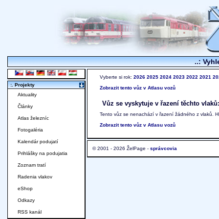
..: Vyhl
Vyberte si rok:
2026
2025
2024
2023
2022
2021
20
:. Projekty
Zobrazit tento vůz v Atlasu vozů
Aktuality
Vůz se vyskytuje v řazení těchto vlaků
Články
Tento vůz se nenachází v řazení žádného z vlaků. 
Atlas železníc
Zobrazit tento vůz v Atlasu vozů
Fotogaléria
Kalendár podujatí
© 2001 - 2026 ŽelPage -
správcovia
Prihlášky na podujatia
Zoznam tratí
Radenia vlakov
eShop
Odkazy
RSS kanál