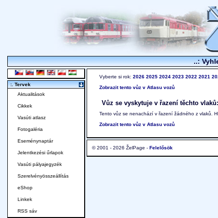
..: Vyhl
Vyberte si rok:
2026
2025
2024
2023
2022
2021
20
:. Tervek
Zobrazit tento vůz v Atlasu vozů
Aktualitások
Vůz se vyskytuje v řazení těchto vlaků
Cikkek
Tento vůz se nenachází v řazení žádného z vlaků. 
Vasúti atlasz
Zobrazit tento vůz v Atlasu vozů
Fotogaléria
Eseménynaptár
© 2001 - 2026 ŽelPage -
Felelősök
Jelentkezési űrlapok
Vasúti pályajegyzék
Szerelvényösszeállítás
eShop
Linkek
RSS sáv