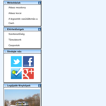
:. Weboldalak
Atlasz mozdony
Atlasz kocsi
A legszebb vasútállomás a
Cseh
:. Elérhetőségek
Szerkesztőség
Társulatunk
Csoportok
:. Sledujte nás
:. Legújabb fényképek