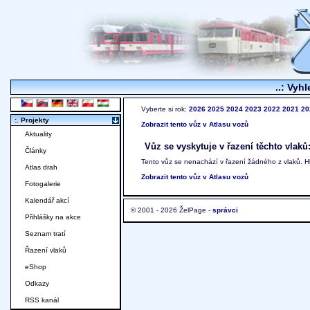
..: Vyhl
Vyberte si rok:
2026
2025
2024
2023
2022
2021
20
:. Projekty
Zobrazit tento vůz v Atlasu vozů
Aktuality
Vůz se vyskytuje v řazení těchto vlaků
Články
Tento vůz se nenachází v řazení žádného z vlaků. 
Atlas drah
Zobrazit tento vůz v Atlasu vozů
Fotogalerie
Kalendář akcí
© 2001 - 2026 ŽelPage -
správci
Přihlášky na akce
Seznam tratí
Řazení vlaků
eShop
Odkazy
RSS kanál