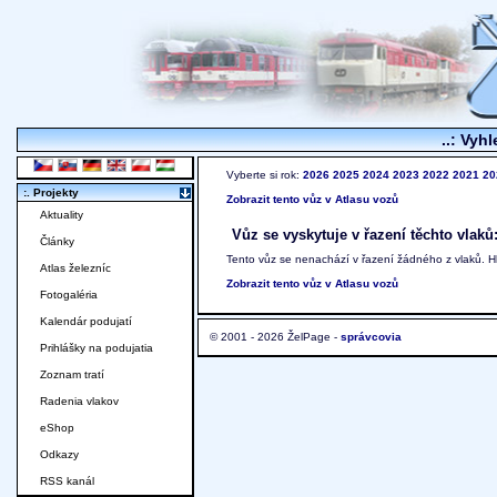
..: Vyhl
Vyberte si rok:
2026
2025
2024
2023
2022
2021
20
:. Projekty
Zobrazit tento vůz v Atlasu vozů
Aktuality
Vůz se vyskytuje v řazení těchto vlaků
Články
Tento vůz se nenachází v řazení žádného z vlaků. 
Atlas železníc
Zobrazit tento vůz v Atlasu vozů
Fotogaléria
Kalendár podujatí
© 2001 - 2026 ŽelPage -
správcovia
Prihlášky na podujatia
Zoznam tratí
Radenia vlakov
eShop
Odkazy
RSS kanál