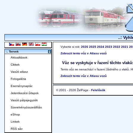
..: Vyhl
Vyberte si rok:
2026
2025
2024
2023
2022
2021
20
:. Tervek
Zobrazit tento vůz v Atlasu vozů
Aktualitások
Vůz se vyskytuje v řazení těchto vlaků
Cikkek
Tento vůz se nenachází v řazení žádného z vlaků. 
Vasúti atlasz
Zobrazit tento vůz v Atlasu vozů
Fotogaléria
Eseménynaptár
© 2001 - 2026 ŽelPage -
Felelősök
Jelentkezési űrlapok
Vasúti pályajegyzék
Szerelvényösszeállítás
eShop
Linkek
RSS sáv