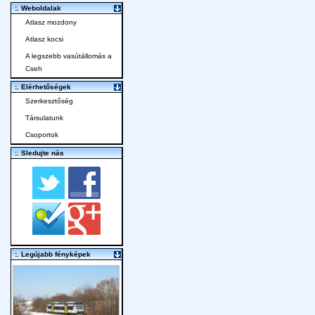
:. Weboldalak
Atlasz mozdony
Atlasz kocsi
A legszebb vasútállomás a
Cseh
:. Elérhetőségek
Szerkesztőség
Társulatunk
Csoportok
:. Sledujte nás
:. Legújabb fényképek