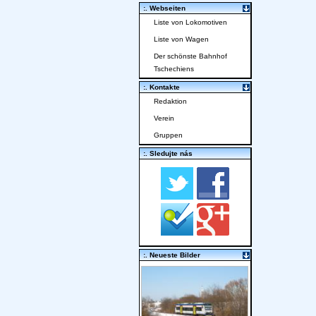
:. Webseiten
Liste von Lokomotiven
Liste von Wagen
Der schönste Bahnhof
Tschechiens
:. Kontakte
Redaktion
Verein
Gruppen
:. Sledujte nás
:. Neueste Bilder