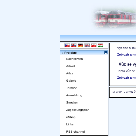
Vyberte si ro
:. Projekte
Zobrazit ten
Nachrichten
Vůz se vy
Artikel
Tento vůz se
Atlas
Zobrazit ten
Galerie
Termine
© 2001 - 2026 Ž
Anmeldung
Strecken
Zugbildungsplan
eShop
Links
RSS channel