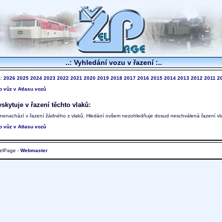
..: Vyhledání vozu v řazení :..
k:
2026
2025
2024
2023
2022
2021
2020
2019
2018
2017
2016
2015
2014
2013
2012
2011
2
to vůz v Atlasu vozů
skytuje v řazení těchto vlaků:
 nenachází v řazení žádného z vlaků. Hledání ovšem nezohledňuje dosud neschválená řazení vl
to vůz v Atlasu vozů
elPage -
Webmaster