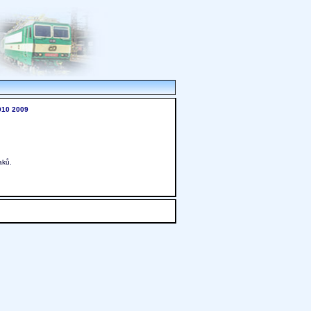
010
2009
aků.