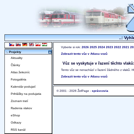
..: Vyhl
Vyberte si rok:
2026
2025
2024
2023
2022
2021
20
:. Projekty
Zobrazit tento vůz v Atlasu vozů
Aktuality
Vůz se vyskytuje v řazení těchto vlaků
Články
Tento vůz se nenachází v řazení žádného z vlaků. 
Atlas železníc
Zobrazit tento vůz v Atlasu vozů
Fotogaléria
Kalendár podujatí
© 2001 - 2026 ŽelPage -
správcovia
Prihlášky na podujatia
Zoznam tratí
Radenia vlakov
eShop
Odkazy
RSS kanál