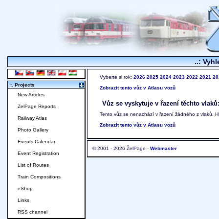
..: Vyhl
Vyberte si rok:
2026
2025
2024
2023
2022
2021
20
:. Projects
Zobrazit tento vůz v Atlasu vozů
New Articles
Vůz se vyskytuje v řazení těchto vlaků
ZelPage Reports
Tento vůz se nenachází v řazení žádného z vlaků. 
Railway Atlas
Zobrazit tento vůz v Atlasu vozů
Photo Gallery
Events Calendar
© 2001 - 2026 ŽelPage -
Webmaster
Event Registration
List of Routes
Train Compositions
eShop
Links
RSS channel