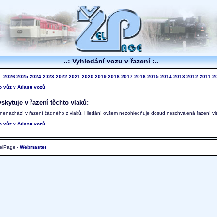
..: Vyhledání vozu v řazení :..
k:
2026
2025
2024
2023
2022
2021
2020
2019
2018
2017
2016
2015
2014
2013
2012
2011
2
to vůz v Atlasu vozů
skytuje v řazení těchto vlaků:
 nenachází v řazení žádného z vlaků. Hledání ovšem nezohledňuje dosud neschválená řazení vl
to vůz v Atlasu vozů
elPage -
Webmaster