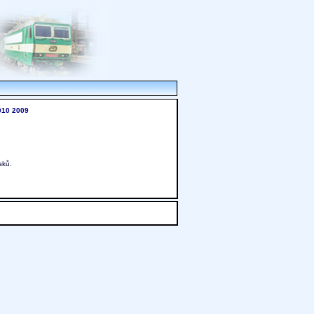
010
2009
aků.