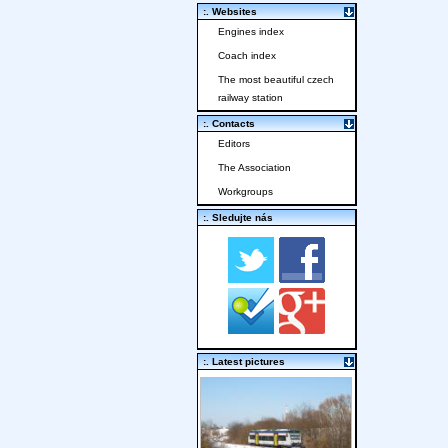
:. Websites
Engines index
Coach index
The most beautiful czech
railway station
:. Contacts
Editors
The Association
Workgroups
:. Sledujte nás
:. Latest pictures