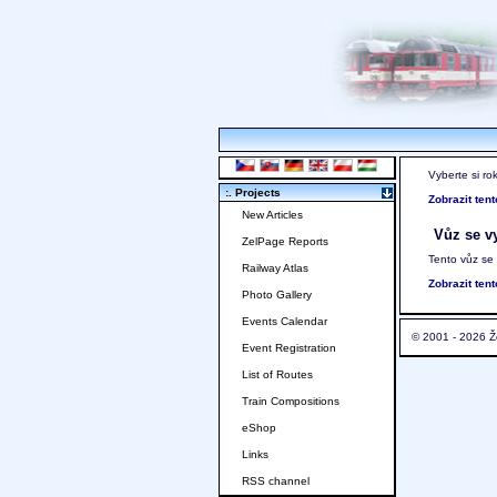
Vyberte si ro
:. Projects
Zobrazit ten
New Articles
Vůz se vy
ZelPage Reports
Tento vůz se
Railway Atlas
Zobrazit ten
Photo Gallery
Events Calendar
© 2001 - 2026 Ž
Event Registration
List of Routes
Train Compositions
eShop
Links
RSS channel