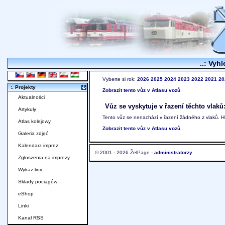
..: Vyhl
Vyberte si rok:
2026
2025
2024
2023
2022
2021
20
:. Projekty
Zobrazit tento vůz v Atlasu vozů
Aktualności
Vůz se vyskytuje v řazení těchto vlaků
Artykuły
Tento vůz se nenachází v řazení žádného z vlaků. 
Atlas kolejowy
Zobrazit tento vůz v Atlasu vozů
Galeria zdjęć
Kalendarz imprez
© 2001 - 2026 ŽelPage -
administratorzy
Zgłoszenia na imprezy
Wykaz linii
Składy pociągów
eShop
Linki
Kanał RSS