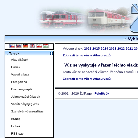
..: Vyhl
Vyberte si rok:
2026
2025
2024
2023
2022
2021
20
:. Tervek
Zobrazit tento vůz v Atlasu vozů
Aktualitások
Vůz se vyskytuje v řazení těchto vlaků
Cikkek
Tento vůz se nenachází v řazení žádného z vlaků. 
Vasúti atlasz
Zobrazit tento vůz v Atlasu vozů
Fotogaléria
Eseménynaptár
© 2001 - 2026 ŽelPage -
Felelősök
Jelentkezési űrlapok
Vasúti pályajegyzék
Szerelvényösszeállítás
eShop
Linkek
RSS sáv