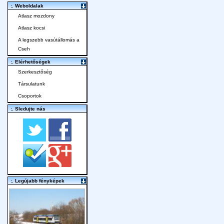
:. Weboldalak
Atlasz mozdony
Atlasz kocsi
A legszebb vasútállomás a
Cseh
:. Elérhetőségek
Szerkesztőség
Társulatunk
Csoportok
:. Sledujte nás
:. Legújabb fényképek