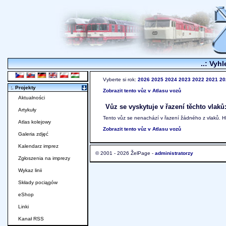
..: Vyhl
Vyberte si rok:
2026
2025
2024
2023
2022
2021
20
:. Projekty
Zobrazit tento vůz v Atlasu vozů
Aktualności
Vůz se vyskytuje v řazení těchto vlaků
Artykuły
Tento vůz se nenachází v řazení žádného z vlaků. 
Atlas kolejowy
Zobrazit tento vůz v Atlasu vozů
Galeria zdjęć
Kalendarz imprez
© 2001 - 2026 ŽelPage -
administratorzy
Zgłoszenia na imprezy
Wykaz linii
Składy pociągów
eShop
Linki
Kanał RSS