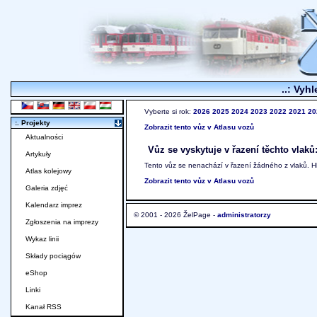
..: Vyhl
Vyberte si rok:
2026
2025
2024
2023
2022
2021
20
:. Projekty
Zobrazit tento vůz v Atlasu vozů
Aktualności
Vůz se vyskytuje v řazení těchto vlaků
Artykuły
Tento vůz se nenachází v řazení žádného z vlaků. 
Atlas kolejowy
Zobrazit tento vůz v Atlasu vozů
Galeria zdjęć
Kalendarz imprez
© 2001 - 2026 ŽelPage -
administratorzy
Zgłoszenia na imprezy
Wykaz linii
Składy pociągów
eShop
Linki
Kanał RSS