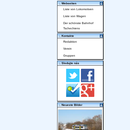
:. Webseiten
Liste von Lokomotiven
Liste von Wagen
Der schönste Bahnhof
Tschechiens
:. Kontakte
Redaktion
Verein
Gruppen
:. Sledujte nás
:. Neueste Bilder