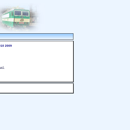
010
2009
aků.