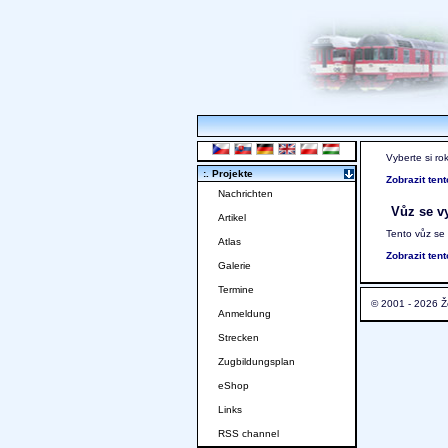
Vyberte si ro
:. Projekte
Zobrazit ten
Nachrichten
Vůz se vy
Artikel
Tento vůz se
Atlas
Zobrazit ten
Galerie
Termine
© 2001 - 2026 Ž
Anmeldung
Strecken
Zugbildungsplan
eShop
Links
RSS channel