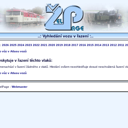
..: Vyhledání vozu v řazení :..
k:
2026
2025
2024
2023
2022
2021
2020
2019
2018
2017
2016
2015
2014
2013
2012
2011
2
to vůz v Atlasu vozů
skytuje v řazení těchto vlaků:
 nenachází v řazení žádného z vlaků. Hledání ovšem nezohledňuje dosud neschválená řazení vl
to vůz v Atlasu vozů
elPage -
Webmaster