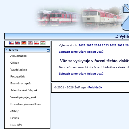
..: Vyhl
Vyberte si rok:
2026
2025
2024
2023
2022
2021
20
:. Tervek
Zobrazit tento vůz v Atlasu vozů
Aktualitások
Vůz se vyskytuje v řazení těchto vlaků
Cikkek
Tento vůz se nenachází v řazení žádného z vlaků. 
Vasúti atlasz
Zobrazit tento vůz v Atlasu vozů
Fotogaléria
Eseménynaptár
© 2001 - 2026 ŽelPage -
Felelősök
Jelentkezési űrlapok
Vasúti pályajegyzék
Szerelvényösszeállítás
eShop
Linkek
RSS sáv