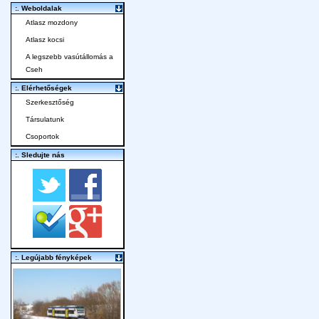
:. Weboldalak
Atlasz mozdony
Atlasz kocsi
A legszebb vasútállomás a
Cseh
:. Elérhetőségek
Szerkesztőség
Társulatunk
Csoportok
:. Sledujte nás
:. Legújabb fényképek