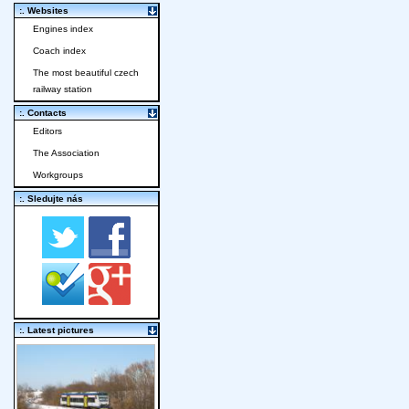
:. Websites
Engines index
Coach index
The most beautiful czech
railway station
:. Contacts
Editors
The Association
Workgroups
:. Sledujte nás
:. Latest pictures