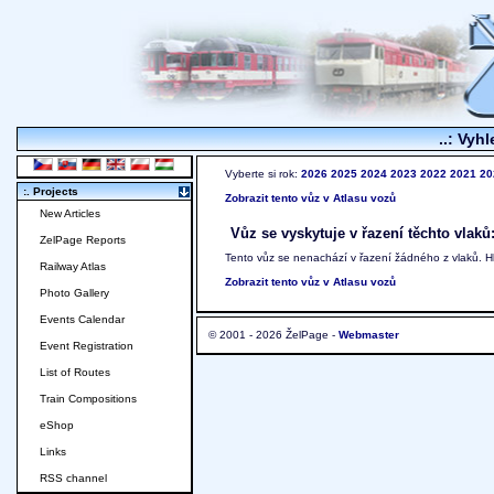
..: Vyhl
Vyberte si rok:
2026
2025
2024
2023
2022
2021
20
:. Projects
Zobrazit tento vůz v Atlasu vozů
New Articles
Vůz se vyskytuje v řazení těchto vlaků
ZelPage Reports
Tento vůz se nenachází v řazení žádného z vlaků. 
Railway Atlas
Zobrazit tento vůz v Atlasu vozů
Photo Gallery
Events Calendar
© 2001 - 2026 ŽelPage -
Webmaster
Event Registration
List of Routes
Train Compositions
eShop
Links
RSS channel