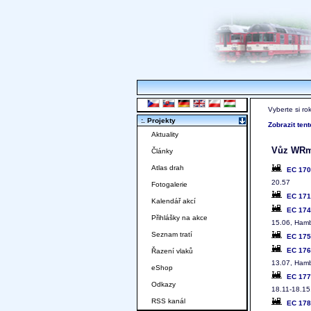
Vyberte si ro
:. Projekty
Zobrazit ten
Aktuality
Vůz WR
Články
Atlas drah
EC 17
20.57
Fotogalerie
EC 17
Kalendář akcí
EC 17
Přihlášky na akce
15.06, Hamb
Seznam tratí
EC 17
EC 17
Řazení vlaků
13.07, Hamb
eShop
EC 17
Odkazy
18.11-18.15
RSS kanál
EC 17