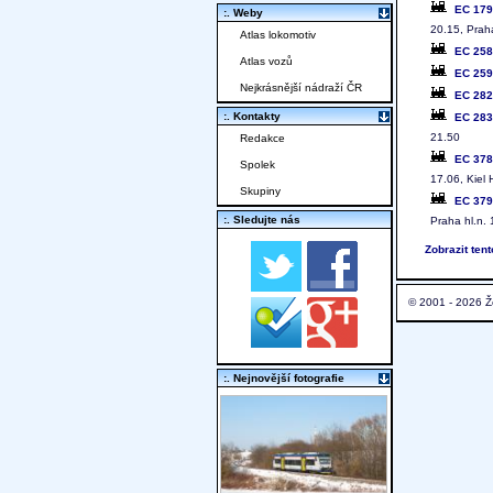
EC 17
:. Weby
20.15, Praha
Atlas lokomotiv
EC 25
Atlas vozů
EC 25
Nejkrásnější nádraží ČR
EC 28
:. Kontakty
EC 28
21.50
Redakce
EC 37
Spolek
17.06, Kiel 
Skupiny
EC 37
:. Sledujte nás
Praha hl.n.
Zobrazit ten
© 2001 - 2026 Ž
:. Nejnovější fotografie