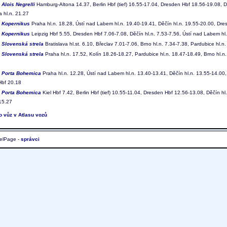
9
Alois Negrelli
Hamburg-Altona 14.37, Berlin Hbf (tief) 16.55-17.04, Dresden Hbf 18.56-19.08, D
 hl.n. 21.27
8
Kopernikus
Praha hl.n. 18.28, Ústí nad Labem hl.n. 19.40-19.41, Děčín hl.n. 19.55-20.00, Dre
9
Kopernikus
Leipzig Hbf 5.55, Dresden Hbf 7.06-7.08, Děčín hl.n. 7.53-7.56, Ústí nad Labem hl.
2
Slovenská strela
Bratislava hl.st. 6.10, Břeclav 7.01-7.06, Brno hl.n. 7.34-7.38, Pardubice hl.n
3
Slovenská strela
Praha hl.n. 17.52, Kolín 18.26-18.27, Pardubice hl.n. 18.47-18.49, Brno hl.n. 
8
Porta Bohemica
Praha hl.n. 12.28, Ústí nad Labem hl.n. 13.40-13.41, Děčín hl.n. 13.55-14.00, 
Hbf 20.18
9
Porta Bohemica
Kiel Hbf 7.42, Berlin Hbf (tief) 10.55-11.04, Dresden Hbf 12.56-13.08, Děčín h
 15.27
to vůz v Atlasu vozů
elPage -
správci