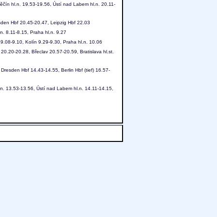
ěčín hl.n. 19.53-19.56, Ústí nad Labem hl.n. 20.11-
sden Hbf 20.45-20.47, Leipzig Hbf 22.03
n. 8.11-8.15, Praha hl.n. 9.27
. 9.08-9.10, Kolín 9.29-9.30, Praha hl.n. 10.06
20.20-20.28, Břeclav 20.57-20.59, Bratislava hl.st.
Dresden Hbf 14.43-14.55, Berlin Hbf (tief) 16.57-
l.n. 13.53-13.56, Ústí nad Labem hl.n. 14.11-14.15,