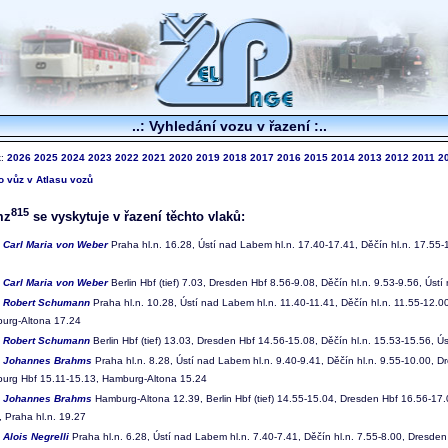
..: Vyhledání vozu v řazení :..
k:
2026
2025
2024
2023
2022
2021
2020
2019
2018
2017
2016
2015
2014
2013
2012
2011
2
to vůz v Atlasu vozů
815
mz
se vyskytuje v řazení těchto vlaků:
0
Carl Maria von Weber
Praha hl.n. 16.28, Ústí nad Labem hl.n. 17.40-17.41, Děčín hl.n. 17.55-1
1
Carl Maria von Weber
Berlin Hbf (tief) 7.03, Dresden Hbf 8.56-9.08, Děčín hl.n. 9.53-9.56, Úst
4
Robert Schumann
Praha hl.n. 10.28, Ústí nad Labem hl.n. 11.40-11.41, Děčín hl.n. 11.55-12.00
urg-Altona 17.24
5
Robert Schumann
Berlin Hbf (tief) 13.03, Dresden Hbf 14.56-15.08, Děčín hl.n. 15.53-15.56, Ú
6
Johannes Brahms
Praha hl.n. 8.28, Ústí nad Labem hl.n. 9.40-9.41, Děčín hl.n. 9.55-10.00, Dr
urg Hbf 15.11-15.13, Hamburg-Altona 15.24
7
Johannes Brahms
Hamburg-Altona 12.39, Berlin Hbf (tief) 14.55-15.04, Dresden Hbf 16.56-17.
, Praha hl.n. 19.27
8
Alois Negrelli
Praha hl.n. 6.28, Ústí nad Labem hl.n. 7.40-7.41, Děčín hl.n. 7.55-8.00, Dresden H