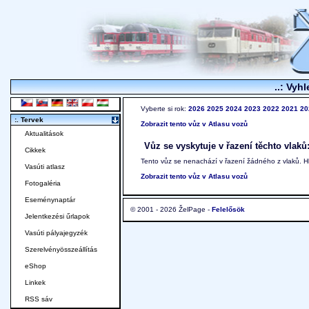
..: Vyhl
Vyberte si rok:
2026
2025
2024
2023
2022
2021
20
:. Tervek
Zobrazit tento vůz v Atlasu vozů
Aktualitások
Vůz se vyskytuje v řazení těchto vlaků
Cikkek
Tento vůz se nenachází v řazení žádného z vlaků. 
Vasúti atlasz
Zobrazit tento vůz v Atlasu vozů
Fotogaléria
Eseménynaptár
© 2001 - 2026 ŽelPage -
Felelősök
Jelentkezési űrlapok
Vasúti pályajegyzék
Szerelvényösszeállítás
eShop
Linkek
RSS sáv