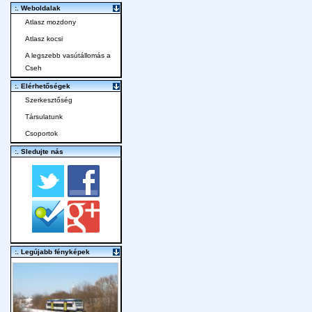
:. Weboldalak
Atlasz mozdony
Atlasz kocsi
A legszebb vasútállomás a
Cseh
:. Elérhetőségek
Szerkesztőség
Társulatunk
Csoportok
:. Sledujte nás
:. Legújabb fényképek