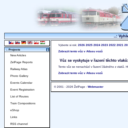
..: Vyhl
Vyberte si rok:
2026
2025
2024
2023
2022
2021
20
:. Projects
Zobrazit tento vůz v Atlasu vozů
New Articles
Vůz se vyskytuje v řazení těchto vlaků
ZelPage Reports
Tento vůz se nenachází v řazení žádného z vlaků. 
Railway Atlas
Zobrazit tento vůz v Atlasu vozů
Photo Gallery
Events Calendar
© 2001 - 2026 ŽelPage -
Webmaster
Event Registration
List of Routes
Train Compositions
eShop
Links
RSS channel