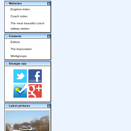
:. Websites
Engines index
Coach index
The most beautiful czech
railway station
:. Contacts
Editors
The Association
Workgroups
:. Sledujte nás
:. Latest pictures