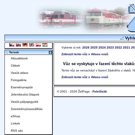
..: Vyhl
Vyberte si rok:
2026
2025
2024
2023
2022
2021
20
:. Tervek
Zobrazit tento vůz v Atlasu vozů
Aktualitások
Vůz se vyskytuje v řazení těchto vlaků
Cikkek
Tento vůz se nenachází v řazení žádného z vlaků. 
Vasúti atlasz
Zobrazit tento vůz v Atlasu vozů
Fotogaléria
Eseménynaptár
© 2001 - 2026 ŽelPage -
Felelősök
Jelentkezési űrlapok
Vasúti pályajegyzék
Szerelvényösszeállítás
eShop
Linkek
RSS sáv