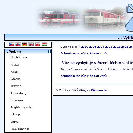
..: Vyhl
Vyberte si rok:
2026
2025
2024
2023
2022
2021
20
:. Projekte
Zobrazit tento vůz v Atlasu vozů
Nachrichten
Vůz se vyskytuje v řazení těchto vlaků
Artikel
Tento vůz se nenachází v řazení žádného z vlaků. 
Atlas
Zobrazit tento vůz v Atlasu vozů
Galerie
Termine
© 2001 - 2026 ŽelPage -
Webmaster
Anmeldung
Strecken
Zugbildungsplan
eShop
Links
RSS channel