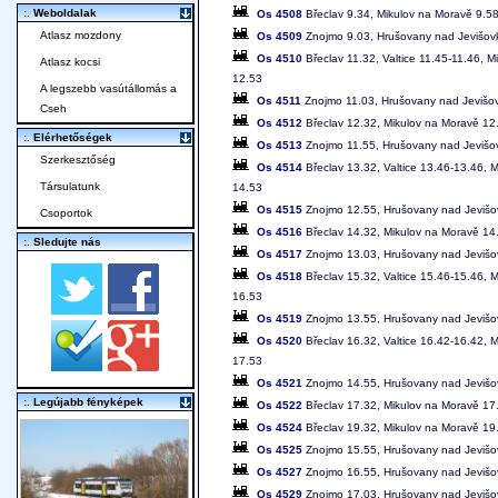
:. Weboldalak
Os 4508
Břeclav 9.34, Mikulov na Moravě 9.5
Atlasz mozdony
Os 4509
Znojmo 9.03, Hrušovany nad Jevišovk
Os 4510
Břeclav 11.32, Valtice 11.45-11.46, 
Atlasz kocsi
12.53
A legszebb vasútállomás a
Os 4511
Znojmo 11.03, Hrušovany nad Jevišov
Cseh
Os 4512
Břeclav 12.32, Mikulov na Moravě 12
:. Elérhetőségek
Os 4513
Znojmo 11.55, Hrušovany nad Jevišov
Szerkesztőség
Os 4514
Břeclav 13.32, Valtice 13.46-13.46,
Társulatunk
14.53
Os 4515
Znojmo 12.55, Hrušovany nad Jevišov
Csoportok
Os 4516
Břeclav 14.32, Mikulov na Moravě 14
:. Sledujte nás
Os 4517
Znojmo 13.03, Hrušovany nad Jevišov
Os 4518
Břeclav 15.32, Valtice 15.46-15.46,
16.53
Os 4519
Znojmo 13.55, Hrušovany nad Jevišov
Os 4520
Břeclav 16.32, Valtice 16.42-16.42,
17.53
Os 4521
Znojmo 14.55, Hrušovany nad Jevišov
:. Legújabb fényképek
Os 4522
Břeclav 17.32, Mikulov na Moravě 17
Os 4524
Břeclav 19.32, Mikulov na Moravě 19
Os 4525
Znojmo 15.55, Hrušovany nad Jevišov
Os 4527
Znojmo 16.55, Hrušovany nad Jevišov
Os 4529
Znojmo 17.03, Hrušovany nad Jevišov