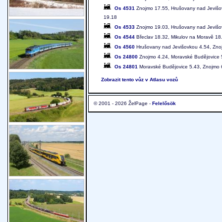
Os 4531
Znojmo 17.55, Hrušovany nad Jevišov
19.18
Os 4533
Znojmo 19.03, Hrušovany nad Jevišov
Os 4544
Břeclav 18.32, Mikulov na Moravě 18
Os 4560
Hrušovany nad Jevišovkou 4.54, Zno
Os 24800
Znojmo 4.24, Moravské Budějovice 
Os 24801
Moravské Budějovice 5.43, Znojmo 
Zobrazit tento vůz v Atlasu vozů
© 2001 - 2026 ŽelPage -
Felelősök