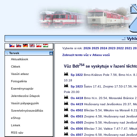
..: Vyhl
Vyberte si rok:
2026
2025
2024
2023
2022
2021
20
:. Tervek
Zobrazit tento vůz v Atlasu vozů
Aktualitások
754
Vůz Bdt
se vyskytuje v řazení těcht
Cikkek
Vasúti atlasz
Sp 1822
Brno-Královo Pole 7.56, Brno hl.n. 8
10.18
Fotogaléria
Sp 1823
Šatov 17.41, Znojmo 17.53-17.56, Hr
Eseménynaptár
Pole 20.00
Jelentkezési űrlapok
Os 4418
Brno hl.n. 20.54, Moravské Bránice 
Vasúti pályajegyzék
Os 4419
Hrušovany nad Jevišovkou 20.37, Mor
Os 4502
Břeclav 5.54, Mikulov na Moravě 6.2
Szerelvényösszeállítás
Os 4503
Znojmo 4.58, Hrušovany nad Jevišovk
eShop
Os 4505
Znojmo 5.58, Hrušovany nad Jevišovk
Linkek
Os 4506
Břeclav 7.34, Valtice 7.47-7.47, Mik
RSS sáv
Os 4507
Znojmo 6.58, Hrušovany nad Jevišovk