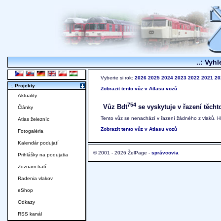
..: Vyhl
Vyberte si rok:
2026
2025
2024
2023
2022
2021
20
:. Projekty
Zobrazit tento vůz v Atlasu vozů
Aktuality
754
Vůz Bdt
se vyskytuje v řazení těcht
Články
Tento vůz se nenachází v řazení žádného z vlaků. 
Atlas železníc
Zobrazit tento vůz v Atlasu vozů
Fotogaléria
Kalendár podujatí
© 2001 - 2026 ŽelPage -
správcovia
Prihlášky na podujatia
Zoznam tratí
Radenia vlakov
eShop
Odkazy
RSS kanál