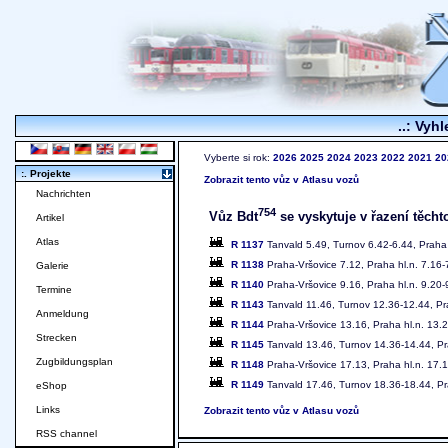
..: Vyhl
Vyberte si rok:
2026
2025
2024
2023
2022
2021
20
:. Projekte
Zobrazit tento vůz v Atlasu vozů
Nachrichten
754
Vůz Bdt
se vyskytuje v řazení těcht
Artikel
Atlas
R 1137
Tanvald 5.49, Turnov 6.42-6.44, Praha 
R 1138
Praha-Vršovice 7.12, Praha hl.n. 7.16-
Galerie
R 1140
Praha-Vršovice 9.16, Praha hl.n. 9.20-
Termine
R 1143
Tanvald 11.46, Turnov 12.36-12.44, Pr
Anmeldung
R 1144
Praha-Vršovice 13.16, Praha hl.n. 13.
Strecken
R 1145
Tanvald 13.46, Turnov 14.36-14.44, Pr
Zugbildungsplan
R 1148
Praha-Vršovice 17.13, Praha hl.n. 17.
R 1149
Tanvald 17.46, Turnov 18.36-18.44, Pr
eShop
Links
Zobrazit tento vůz v Atlasu vozů
RSS channel