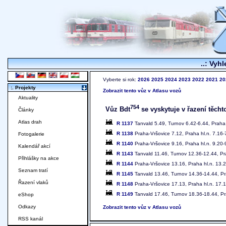
..: Vyhl
Vyberte si rok:
2026
2025
2024
2023
2022
2021
20
:. Projekty
Zobrazit tento vůz v Atlasu vozů
Aktuality
754
Vůz Bdt
se vyskytuje v řazení těcht
Články
Atlas drah
R 1137
Tanvald 5.49, Turnov 6.42-6.44, Praha 
R 1138
Praha-Vršovice 7.12, Praha hl.n. 7.16-
Fotogalerie
R 1140
Praha-Vršovice 9.16, Praha hl.n. 9.20-
Kalendář akcí
R 1143
Tanvald 11.46, Turnov 12.36-12.44, Pr
Přihlášky na akce
R 1144
Praha-Vršovice 13.16, Praha hl.n. 13.
Seznam tratí
R 1145
Tanvald 13.46, Turnov 14.36-14.44, Pr
Řazení vlaků
R 1148
Praha-Vršovice 17.13, Praha hl.n. 17.
R 1149
Tanvald 17.46, Turnov 18.36-18.44, Pr
eShop
Odkazy
Zobrazit tento vůz v Atlasu vozů
RSS kanál