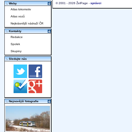
© 2001 - 2026 ŽelPage -
správci
:. Weby
Atlas lokomotiv
Atlas vozů
Nejkrásnější nádraží ČR
:. Kontakty
Redakce
Spolek
Skupiny
:. Sledujte nás
:. Nejnovější fotografie