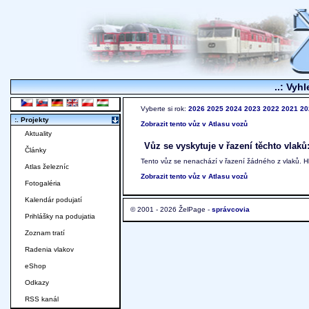
..: Vyhl
Vyberte si rok:
2026
2025
2024
2023
2022
2021
20
:. Projekty
Zobrazit tento vůz v Atlasu vozů
Aktuality
Vůz se vyskytuje v řazení těchto vlaků
Články
Tento vůz se nenachází v řazení žádného z vlaků. 
Atlas železníc
Zobrazit tento vůz v Atlasu vozů
Fotogaléria
Kalendár podujatí
© 2001 - 2026 ŽelPage -
správcovia
Prihlášky na podujatia
Zoznam tratí
Radenia vlakov
eShop
Odkazy
RSS kanál