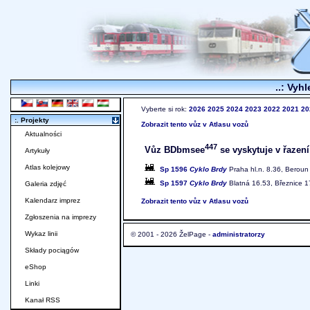
..: Vyhl
Vyberte si rok:
2026
2025
2024
2023
2022
2021
20
:. Projekty
Zobrazit tento vůz v Atlasu vozů
Aktualności
447
Vůz BDbmsee
se vyskytuje v řazení
Artykuły
Atlas kolejowy
Sp 1596
Cyklo Brdy
Praha hl.n. 8.36, Beroun 
Sp 1597
Cyklo Brdy
Blatná 16.53, Březnice 1
Galeria zdjęć
Kalendarz imprez
Zobrazit tento vůz v Atlasu vozů
Zgłoszenia na imprezy
Wykaz linii
© 2001 - 2026 ŽelPage -
administratorzy
Składy pociągów
eShop
Linki
Kanał RSS