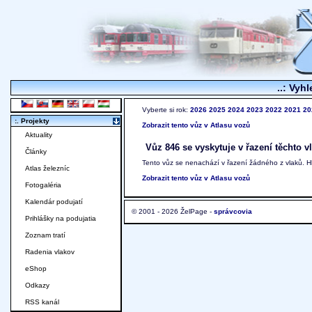
..: Vyhl
Vyberte si rok:
2026
2025
2024
2023
2022
2021
20
:. Projekty
Zobrazit tento vůz v Atlasu vozů
Aktuality
Vůz 846 se vyskytuje v řazení těchto v
Články
Tento vůz se nenachází v řazení žádného z vlaků. 
Atlas železníc
Zobrazit tento vůz v Atlasu vozů
Fotogaléria
Kalendár podujatí
© 2001 - 2026 ŽelPage -
správcovia
Prihlášky na podujatia
Zoznam tratí
Radenia vlakov
eShop
Odkazy
RSS kanál