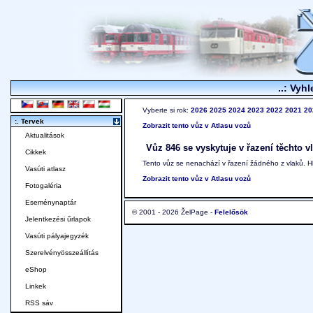
..: Vyhl
Vyberte si rok:
2026
2025
2024
2023
2022
2021
20
:. Tervek
Zobrazit tento vůz v Atlasu vozů
Aktualitások
Vůz 846 se vyskytuje v řazení těchto v
Cikkek
Tento vůz se nenachází v řazení žádného z vlaků. 
Vasúti atlasz
Zobrazit tento vůz v Atlasu vozů
Fotogaléria
Eseménynaptár
© 2001 - 2026 ŽelPage -
Felelősök
Jelentkezési űrlapok
Vasúti pályajegyzék
Szerelvényösszeállítás
eShop
Linkek
RSS sáv