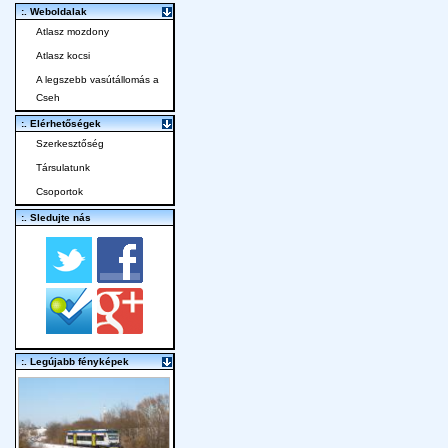
:. Weboldalak
Atlasz mozdony
Atlasz kocsi
A legszebb vasútállomás a
Cseh
:. Elérhetőségek
Szerkesztőség
Társulatunk
Csoportok
:. Sledujte nás
:. Legújabb fényképek