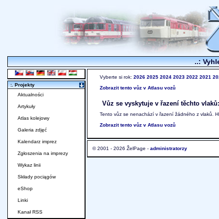
..: Vyhl
Vyberte si rok:
2026
2025
2024
2023
2022
2021
20
:. Projekty
Zobrazit tento vůz v Atlasu vozů
Aktualności
Vůz se vyskytuje v řazení těchto vlaků
Artykuły
Tento vůz se nenachází v řazení žádného z vlaků. 
Atlas kolejowy
Zobrazit tento vůz v Atlasu vozů
Galeria zdjęć
Kalendarz imprez
© 2001 - 2026 ŽelPage -
administratorzy
Zgłoszenia na imprezy
Wykaz linii
Składy pociągów
eShop
Linki
Kanał RSS