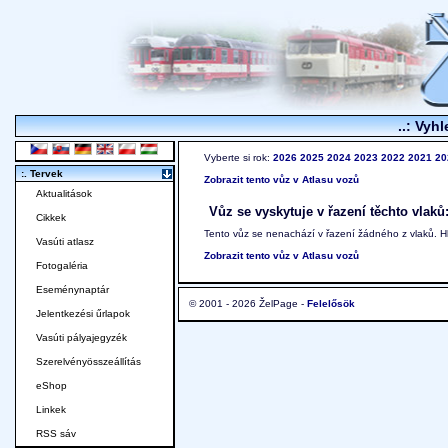
..: Vyhl
Vyberte si rok:
2026
2025
2024
2023
2022
2021
20
:. Tervek
Zobrazit tento vůz v Atlasu vozů
Aktualitások
Vůz se vyskytuje v řazení těchto vlaků
Cikkek
Tento vůz se nenachází v řazení žádného z vlaků. 
Vasúti atlasz
Zobrazit tento vůz v Atlasu vozů
Fotogaléria
Eseménynaptár
© 2001 - 2026 ŽelPage -
Felelősök
Jelentkezési űrlapok
Vasúti pályajegyzék
Szerelvényösszeállítás
eShop
Linkek
RSS sáv