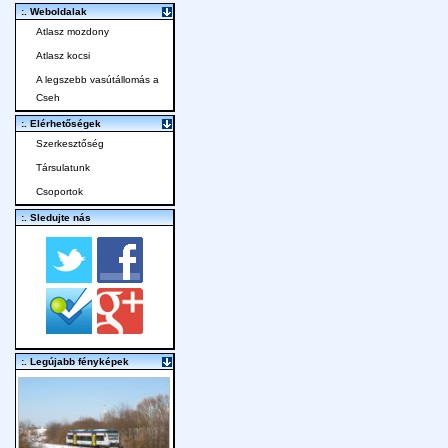
:. Weboldalak
Atlasz mozdony
Atlasz kocsi
A legszebb vasútállomás a
Cseh
:. Elérhetőségek
Szerkesztőség
Társulatunk
Csoportok
:. Sledujte nás
:. Legújabb fényképek